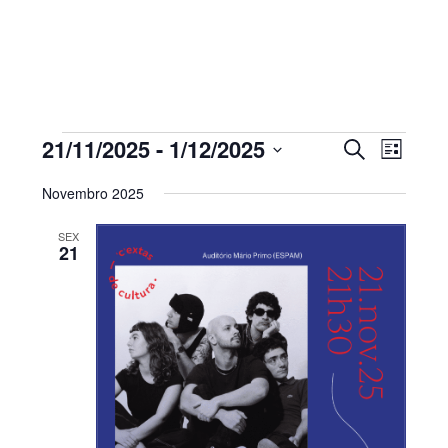
Sidebar
primária
Eventos
Navegaç
Nave
21/11/2025
 - 
1/12/2025
PESQUISAR
LISTA
de
de
Selecione
visua
pesquisa
Novembro 2025
de
a
e
Even
visualiza
SEX
data.
21
de
Eventos