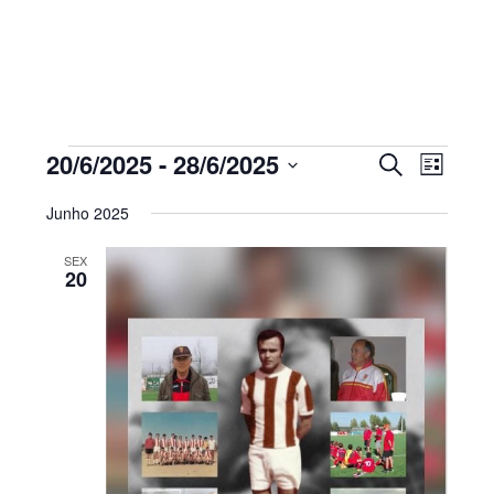
Sidebar
primária
Eventos
Navegaç
Nave
20/6/2025
 - 
28/6/2025
PESQUISAR
LISTA
de
de
Selecione
visua
pesquisa
Junho 2025
de
a
e
Even
visualiza
SEX
data.
20
de
Eventos