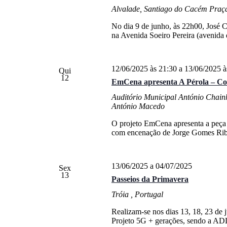
Alvalade, Santiago do Cacém
Praça
No dia 9 de junho, às 22h00, José 
na Avenida Soeiro Pereira (avenid
12/06/2025 às 21:30
a
13/06/2025 à
Qui
12
EmCena apresenta A Pérola – C
Auditório Municipal António Chain
António Macedo
O projeto EmCena apresenta a peça
com encenação de Jorge Gomes Ribei
13/06/2025
a
04/07/2025
Sex
13
Passeios da Primavera
Tróia
, Portugal
Realizam-se nos dias 13, 18, 23 de 
Projeto 5G + gerações, sendo a AD