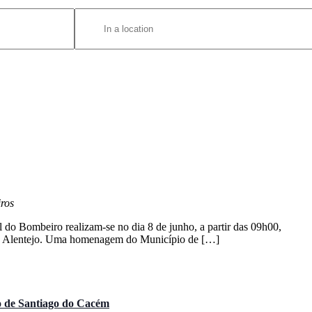
Enter
Location.
Search
for
Eventos
by
Location.
ros
o Bombeiro realizam-se no dia 8 de junho, a partir das 09h00,
do Alentejo. Uma homenagem do Município de […]
o de Santiago do Cacém