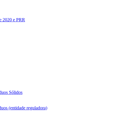
te 2020 e PRR
duos Sólidos
duos (entidade reguladora)