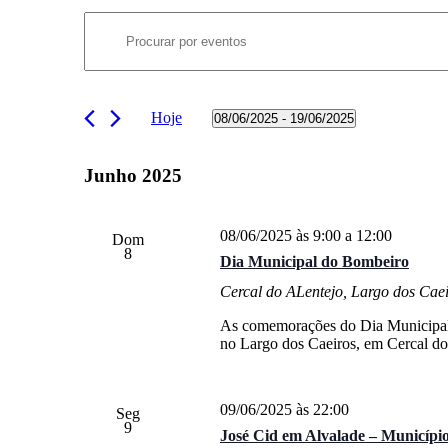
Navegação
Eventos
Digite
de
a
palavra-
pesquisa
chave.
e
Procure
Hoje
08/06/2025
 - 
19/06/2025
por
visualização
Selecione
Eventos
a
de
com
data.
Junho 2025
palavra-
Eventos
chave.
08/06/2025 às 9:00
a
12:00
Dom
8
Dia Municipal do Bombeiro
Cercal do ALentejo, Largo dos Caei
As comemorações do Dia Municipal d
no Largo dos Caeiros, em Cercal 
09/06/2025 às 22:00
Seg
9
José Cid em Alvalade – Municípi