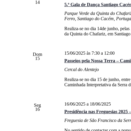
14
5.ª Gala de Dança Santiago Cacé
Parque Verde da Quinta do Chafar
Ferro, Santiago do Cacém, Portuga
Realiza-se no dia 14de junho, pela
da Quinta do Chafariz, em Santiago
15/06/2025 às 7:30
a
12:00
Dom
15
Passeios pela Nossa Terra – Cami
Cercal do Alentejo
Realiza-se no dia 15 de junho, entre
Caminhada Interpretativa da Serra d
16/06/2025
a
18/06/2025
Seg
16
Presidência nas Freguesias 2025 
Freguesia de São Francisco da Ser
No sentido de contactar com a popul