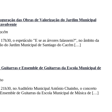
nauguração das Obras de Valorização do Jardim Municipal
Envolvente
Cacém
s 17h30, o espetáculo "E se as árvores falassem?", no âmbito da
ção do Jardim Municipal de Santiago do Cacém […]
Guitarras e Ensemble de Guitarras da Escola Municipal de
ho
as 21h30, no Auditório Municipal António Chainho, o concerto
 Ensemble de Guitarras da Escola Municipal de Música de […]