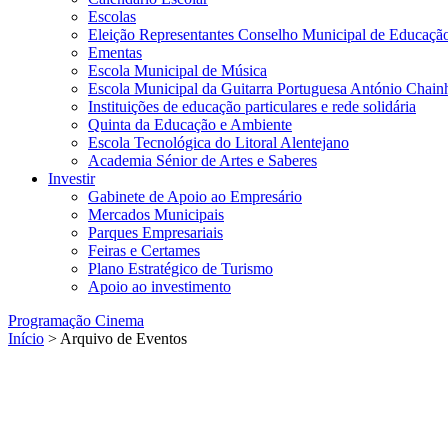
Escolas
Eleição Representantes Conselho Municipal de Educaçã
Ementas
Escola Municipal de Música
Escola Municipal da Guitarra Portuguesa António Chain
Instituições de educação particulares e rede solidária
Quinta da Educação e Ambiente
Escola Tecnológica do Litoral Alentejano
Academia Sénior de Artes e Saberes
Investir
Gabinete de Apoio ao Empresário
Mercados Municipais
Parques Empresariais
Feiras e Certames
Plano Estratégico de Turismo
Apoio ao investimento
Programação Cinema
Início
> Arquivo de Eventos