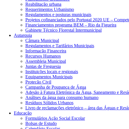
Reabilitação urbana
Requerimentos Urbanismo
Regulamentos e posturas municipais
Projetos cofinanciados pelo Portugal 2020 UE – Compe
Financiamentos programa BEM – Rio da Figueira
Gabinete Técnico Florestal Intermunicipal
Autarquia
Câmara Municipal
Regulamentos e Tarifários Municipais
Informação Financeira
Recursos Humanos
Assembleia Municipal
Juntas de Freguesia
Instituições locais e regionais
Equipamentos Municipais
Proteção Civil
Campanha de Poupança de Água
Adesão à Fatura Eletrónica da Água, Saneamento e Resí
Análises da água para consumo humano
Resíduos Sólidos Urbanos
Livro de reclamações eletrónico – área das Águas e Resí
Educação
Formulários Ação Social Escolar
Bolsas de Estudo
Calendário Escolar