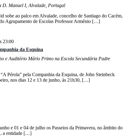
 D. Manuel I, Alvalade, Portugal
Cid sobe ao palco em Alvalade, concelho de Santiago do Cacém,
a do Agrupamento de Escolas Professor Arménio […]
s 23:00
ompanhia da Esquina
ho e Auditório Mário Primo na Escola Secundária Padre
 “A Pérola” pela Companhia da Esquina, de John Steinbeck
ro, nos dias 12 e 13 de junho, às 21h30, […]
junho e 01 e 04 de julho os Passeios da Primavera, no âmbito do
L a entidade […]