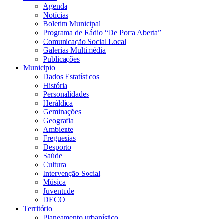
Agenda
Notícias
Boletim Municipal
Programa de Rádio “De Porta Aberta”
Comunicação Social Local
Galerias Multimédia
Publicações
Município
Dados Estatísticos
História
Personalidades
Heráldica
Geminações
Geografia
Ambiente
Freguesias
Desporto
Saúde
Cultura
Intervenção Social
Música
Juventude
DECO
Território
Planeamento urbanístico