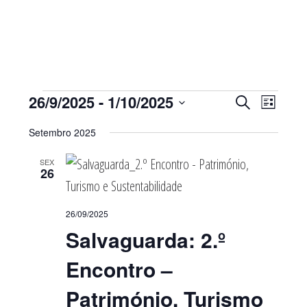
Sidebar
primária
Eventos
Navegaç
Nave
26/9/2025
 - 
1/10/2025
PESQUISAR
LISTA
de
de
Selecione
visua
pesquisa
Setembro 2025
de
a
e
Even
visualiza
SEX
data.
26
de
Eventos
26/09/2025
Salvaguarda: 2.º
Encontro –
Património, Turismo