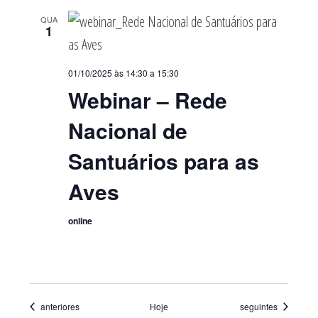
QUA
1
01/10/2025 às 14:30
a
15:30
Webinar – Rede
Nacional de
Santuários para as
Aves
online
Eventos
Eventos
anteriores
Hoje
seguintes