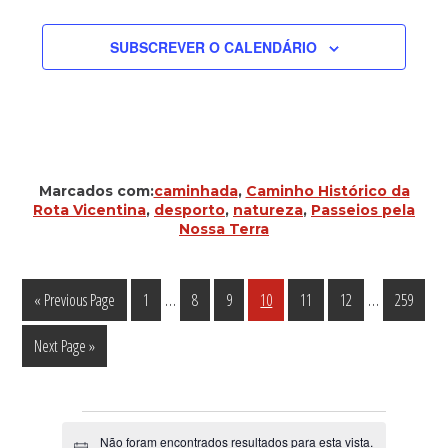
SUBSCREVER O CALENDÁRIO
Marcados com:
caminhada
,
Caminho Histórico da
Rota Vicentina
,
desporto
,
natureza
,
Passeios pela
Nossa Terra
Interim
Interim
…
…
Go
Página
Página
Página
Página
Página
Página
Página
«
Previous Page
1
8
9
10
11
12
259
pages
pages
to
Go
Next Page »
omitted
omitted
to
Eventos
Não foram encontrados resultados para esta vista.