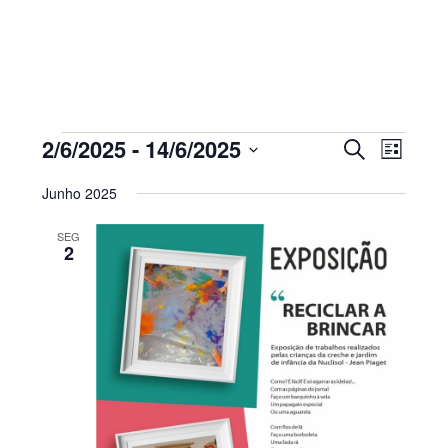
Sidebar
primária
Eventos
Navegaç
Nave
2/6/2025
 - 
14/6/2025
PESQUISAR
LISTA
de
de
Selecione
visua
pesquisa
Junho 2025
de
a
e
Even
visualiza
SEG
data.
2
de
Eventos