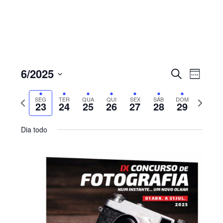
Sidebar
primária
Navegaç
Nave
6/2025
PESQUISAR
WEEK
de
de
Select
visua
pesquisa
Previous
Next
SEG
TER
QUA
QUI
SEX
SÁB
DOM
de
date.
23
24
25
26
27
28
29
e
Even
week
week
visualiza
Dia todo
de
Eventos