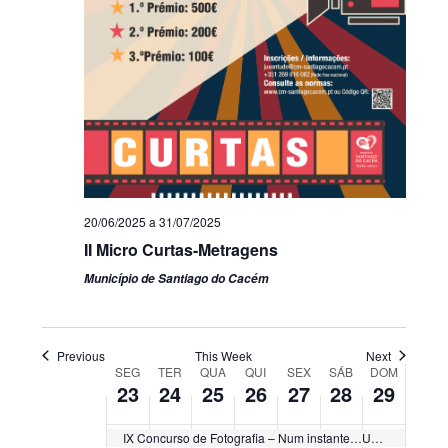
Segunda-
Terça-
Quarta-
Quinta-
Sexta-
Sábado,
Doming
No
No
No
No
No
0:00
feira,
feira,
feira,
feira,
feira,
Junho
Junho
events
events
events
events
events
Junho
Junho
Junho
Junho
Junho
28,
29,
1:00
on
on
on
on
on
23,
24,
25,
26,
27,
2025
2025
2025
2025
2025
2025
2025
this
this
this
this
this
2:00
day.
day.
day.
day.
day.
3:00
20/06/2025
a
31/07/2025
II Micro Curtas-Metragens
4:00
Município de Santiago do Cacém
5:00
6:00
Previous
This Week
Next
Week
SEG
TER
QUA
QUI
SEX
SÁB
DOM
23
24
25
26
27
28
29
7:00
of
Eventos
IX Concurso de Fotografia – Num instante…Um novo olhar
8:00