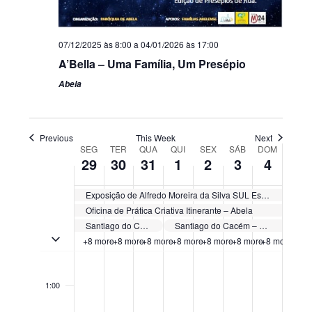
07/12/2025 às 8:00
a
04/01/2026 às 17:00
A’Bella – Uma Família, Um Presépio
Abela
Previous
This Week
Next
Week
SEG
TER
QUA
QUI
SEX
SÁB
DOM
29
30
31
1
2
3
4
of
Eventos
Exposição de Alfredo Moreira da Silva SUL Espectros Além do Tejo – SOUTH Specters Beyond The Tagus – Encerramento
Oficina de Prática Criativa Itinerante – Abela
Santiago do Cacém – Município em Agenda – dezembro de 2025
Santiago do Cacém – Município em Agenda – janeiro de 2026
TOGGLE MULTIDAY EVENTOS
+8 more
+8 more
+8 more
+8 more
+8 more
+8 more
+8 more
Segunda-
Terça-
Quarta-
Quinta-
Sexta-
Sábado,
Doming
No
No
No
No
No
No
No
0:00
feira,
feira,
feira,
feira,
feira,
Janeiro
Janeiro
events
events
events
events
events
events
events
Dezembro
Dezembro
Dezembro
Janeiro
Janeiro
3,
4,
1:00
on
on
on
on
on
on
on
29,
30,
31,
1,
2,
2026
2026