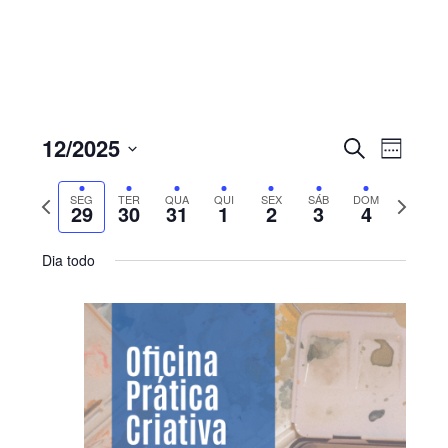
Sidebar
primária
Navegaç
Nave
12/2025
PESQUISAR
WEEK
de
de
Select
visua
pesquisa
Previous
Next
SEG
TER
QUA
QUI
SEX
SÁB
DOM
de
date.
29
30
31
1
2
3
4
e
Even
week
week
visualiza
Dia todo
de
Eventos