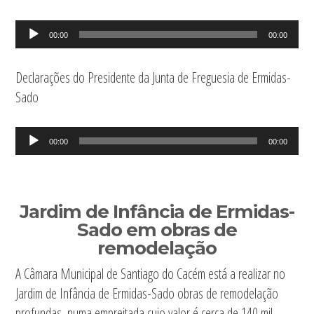
Reprodutor
00:00
00:00
de
áudio
Declarações do Presidente da Junta de Freguesia de Ermidas-
Sado
Reprodutor
00:00
00:00
de
áudio
Jardim de Infância de Ermidas-
Sado em obras de
remodelação
A Câmara Municipal de Santiago do Cacém está a realizar no
Jardim de Infância de Ermidas-Sado obras de remodelação
profundas, numa empreitada cujo valor é cerca de 140 mil