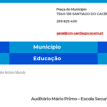
Praça do Município
7540-136 SANTIAGO DO CACÉ
269 829 400
geral@cm-santiagocacem.pt
Município
Educação
Padre António Macedo
Auditório Mário Primo – Escola Sec