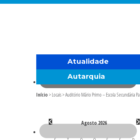
Saltar
Skip
Saltar
Saltar
para
to
para
para
o
main
a
o
menu
content
barra
rodapé
principal
lateral
principal
Atualidade
Autarquia
Início
> Locais > Auditório Mário Primo – Escola Secundária 
Sidebar
primária
Eventos
Agosto 2026
C