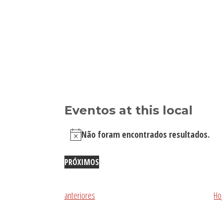
ingo
Eventos at this local
Não foram encontrados resultados.
Aviso
PRÓXIMOS
Selecione
a
Eventos
anteriores
Ho
data.