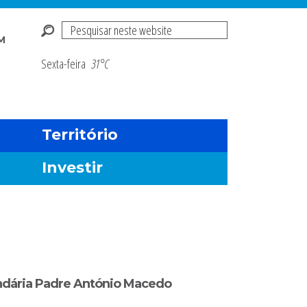
Pesquisar
M
neste
Sexta-feira
31°C
Risco de incendio fl
website
Território
Investir
undária Padre António Macedo