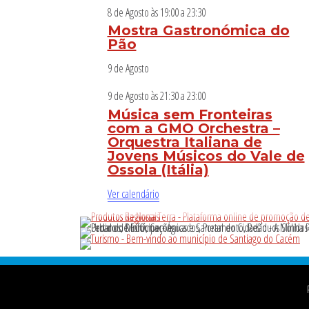
8 de Agosto às 19:00
a
23:30
Mostra Gastronómica do
Pão
9 de Agosto
9 de Agosto às 21:30
a
23:00
Música sem Fronteiras
com a GMO Orchestra –
Orquestra Italiana de
Jovens Músicos do Vale de
Ossola (Itália)
Ver calendário
Footer