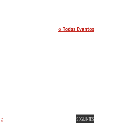
« Todos Eventos
je
EVENTOS
SEGUINTES