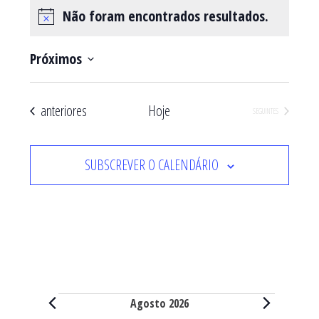
Não foram encontrados resultados.
Aviso
Próximos
Selecione
a
Eventos
anteriores
Hoje
EVENTOS
SEGUINTES
data.
SUBSCREVER O CALENDÁRIO
Eventos
Agosto 2026