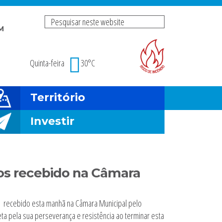
Pesquisar
M
neste
Risco de incendio fl
website
Quinta-feira
30°C
Território
Investir
os recebido na Câmara
oi recebido esta manhã na Câmara Municipal pelo
ta pela sua perseverança e resistência ao terminar esta