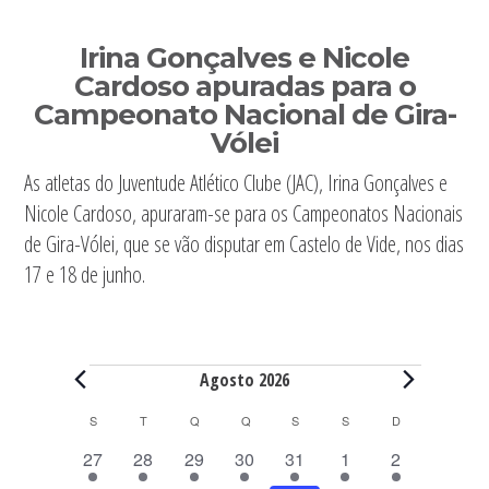
Sidebar
Irina Gonçalves e Nicole
primária
Cardoso apuradas para o
Campeonato Nacional de Gira-
Vólei
As atletas do Juventude Atlético Clube (JAC), Irina Gonçalves e
Nicole Cardoso, apuraram-se para os Campeonatos Nacionais
de Gira-Vólei, que se vão disputar em Castelo de Vide, nos dias
17 e 18 de junho.
Eventos
Agosto 2026
C
S
SEGUNDA-FEIRA
T
TERÇA-FEIRA
Q
QUARTA-FEIRA
Q
QUINTA-FEIRA
S
SEXTA-FEIRA
S
SÁBADO
D
DOMINGO
a
6
6
6
6
8
8
6
27
28
29
30
31
1
2
l
e
e
e
e
e
e
e