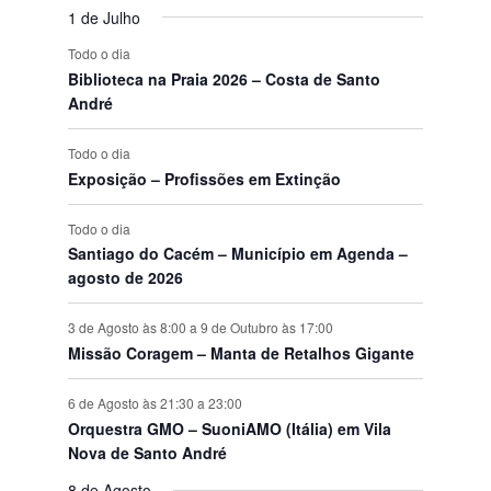
o
e
o
e
o
e
o
e
o
e
o
e
o
e
t
v
t
v
t
v
t
v
t
v
t
v
t
v
e
1 de Julho
s
n
s
n
s
n
s
n
s
n
s
n
s
n
o
e
o
e
o
e
o
e
o
e
o
e
o
e
E
Todo o dia
t
t
t
t
t
t
t
s
n
s
n
s
n
s
n
s
n
s
n
s
n
v
Biblioteca na Praia 2026 – Costa de Santo
o
o
o
o
o
o
o
t
t
t
t
t
t
t
e
André
s
s
s
s
s
s
s
o
o
o
o
o
o
o
n
s
s
s
s
s
s
s
t
Todo o dia
o
Exposição – Profissões em Extinção
s
Todo o dia
Santiago do Cacém – Município em Agenda –
agosto de 2026
3 de Agosto às 8:00
a
9 de Outubro às 17:00
Missão Coragem – Manta de Retalhos Gigante
6 de Agosto às 21:30
a
23:00
Orquestra GMO – SuoniAMO (Itália) em Vila
Nova de Santo André
8 de Agosto