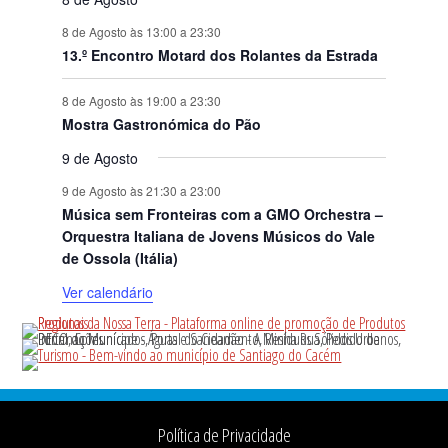
8 de Agosto às 13:00
a
23:30
13.º Encontro Motard dos Rolantes da Estrada
8 de Agosto às 19:00
a
23:30
Mostra Gastronómica do Pão
9 de Agosto
9 de Agosto às 21:30
a
23:00
Música sem Fronteiras com a GMO Orchestra –
Orquestra Italiana de Jovens Músicos do Vale
de Ossola (Itália)
Ver calendário
Footer
Política de Privacidade