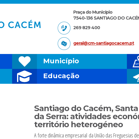
Praça do Município
7540-136 SANTIAGO DO CACÉ
269 829 400
geral@cm-santiagocacem.pt
Município
Educação
Santiago do Cacém, Santa
da Serra: atividades eco
território heterogéneo
MINGO
A forte dinâmica empresarial da União das Freguesias d