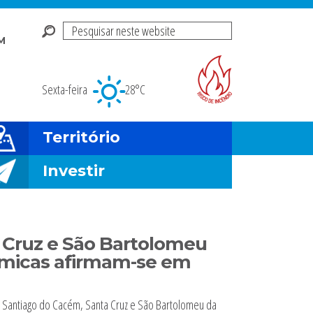
Pesquisar
M
neste
Risco de incendio fl
website
Sexta-feira
28°C
Território
Investir
 Cruz e São Bartolomeu
nómicas afirmam-se em
e Santiago do Cacém, Santa Cruz e São Bartolomeu da