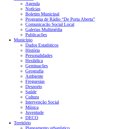
Agenda
Notícias
Boletim Municipal
Programa de Rádio “De Porta Aberta”
Comunicação Social Local
Galerias Multimédia
Publicações
Município
Dados Estatísticos
História
Personalidades
Heráldica
Geminações
Geografia
Ambiente
Freguesias
Desporto
Saúde
Cultura
Intervenção Social
Música
Juventude
DECO
Território
Planeamento urbanístico