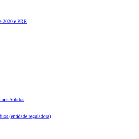
te 2020 e PRR
duos Sólidos
duos (entidade reguladora)