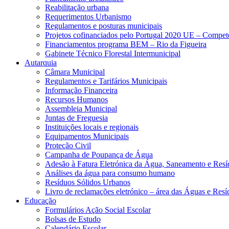
Reabilitação urbana
Requerimentos Urbanismo
Regulamentos e posturas municipais
Projetos cofinanciados pelo Portugal 2020 UE – Compe
Financiamentos programa BEM – Rio da Figueira
Gabinete Técnico Florestal Intermunicipal
Autarquia
Câmara Municipal
Regulamentos e Tarifários Municipais
Informação Financeira
Recursos Humanos
Assembleia Municipal
Juntas de Freguesia
Instituições locais e regionais
Equipamentos Municipais
Proteção Civil
Campanha de Poupança de Água
Adesão à Fatura Eletrónica da Água, Saneamento e Resí
Análises da água para consumo humano
Resíduos Sólidos Urbanos
Livro de reclamações eletrónico – área das Águas e Resí
Educação
Formulários Ação Social Escolar
Bolsas de Estudo
Calendário Escolar