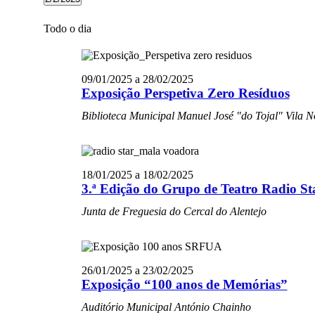
for
Selecione
02/02/2025
a
Todo o dia
data.
09/01/2025
a
28/02/2025
Exposição Perspetiva Zero Resíduos
Biblioteca Municipal Manuel José "do Tojal"
Vila N
18/01/2025
a
18/02/2025
3.ª Edição do Grupo de Teatro Radio S
Junta de Freguesia do Cercal do Alentejo
26/01/2025
a
23/02/2025
Exposição “100 anos de Memórias”
Auditório Municipal António Chainho