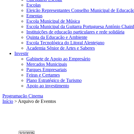
Escolas
Eleição Representantes Conselho Municipal de Educaçã
Ementas
Escola Municipal de Música
Escola Municipal da Guitarra Portuguesa António Chain
Instituições de educação particulares e rede solidária
Quinta da Educação e Ambiente
Escola Tecnológica do Litoral Alentejano
Academia Sénior de Artes e Saberes
Investir
Gabinete de Apoio ao Empresário
Mercados Municipais
Parques Empresariais
Feiras e Certames
Plano Estratégico de Turismo
Apoio ao investimento
Programação Cinema
Início
> Arquivo de Eventos
Eventos
2/2/2025