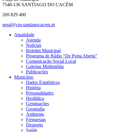
7540-136 SANTIAGO DO CACÉM
269 829 400
geral@cm-santiagocacem.pt
Atualidade
Agenda
Notícias
Boletim Municipal
Programa de Rádio “De Porta Aberta”
Comunicação Social Local
Galerias Multimédia
Publicações
Município
Dados Estatísticos
História
Personalidades
Heráldica
Geminações
Geografia
Ambiente
Freguesias
Desporto
Saúde