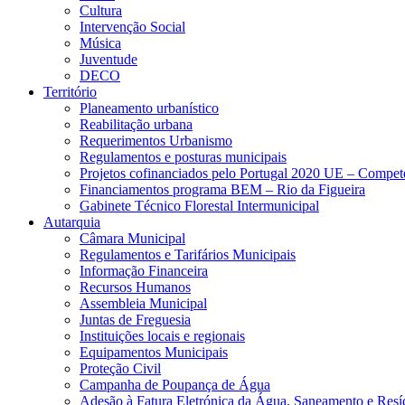
Cultura
Intervenção Social
Música
Juventude
DECO
Território
Planeamento urbanístico
Reabilitação urbana
Requerimentos Urbanismo
Regulamentos e posturas municipais
Projetos cofinanciados pelo Portugal 2020 UE – Compe
Financiamentos programa BEM – Rio da Figueira
Gabinete Técnico Florestal Intermunicipal
Autarquia
Câmara Municipal
Regulamentos e Tarifários Municipais
Informação Financeira
Recursos Humanos
Assembleia Municipal
Juntas de Freguesia
Instituições locais e regionais
Equipamentos Municipais
Proteção Civil
Campanha de Poupança de Água
Adesão à Fatura Eletrónica da Água, Saneamento e Resí