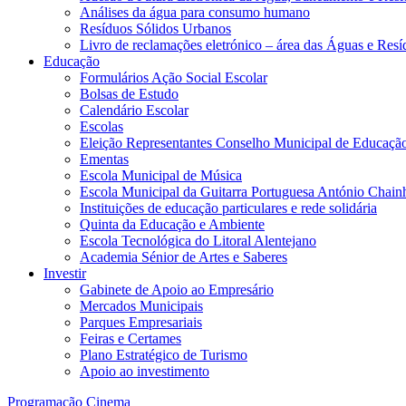
Análises da água para consumo humano
Resíduos Sólidos Urbanos
Livro de reclamações eletrónico – área das Águas e Resí
Educação
Formulários Ação Social Escolar
Bolsas de Estudo
Calendário Escolar
Escolas
Eleição Representantes Conselho Municipal de Educaçã
Ementas
Escola Municipal de Música
Escola Municipal da Guitarra Portuguesa António Chain
Instituições de educação particulares e rede solidária
Quinta da Educação e Ambiente
Escola Tecnológica do Litoral Alentejano
Academia Sénior de Artes e Saberes
Investir
Gabinete de Apoio ao Empresário
Mercados Municipais
Parques Empresariais
Feiras e Certames
Plano Estratégico de Turismo
Apoio ao investimento
Programação Cinema