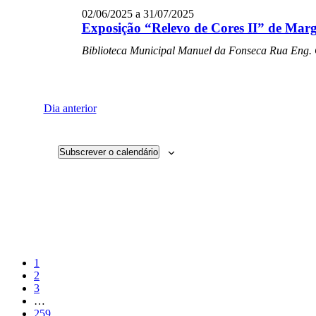
02/06/2025
a
31/07/2025
Exposição “Relevo de Cores II” de Marg
Biblioteca Municipal Manuel da Fonseca
Rua Eng.
Dia anterior
Subscrever o calendário
Página
1
Página
2
Página
3
Interim
…
pages
Página
259