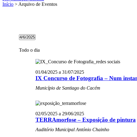
Início
> Arquivo de Eventos
Eventos
4/6/2025
for
Selecione
04/06/2025
a
Todo o dia
data.
01/04/2025
a
31/07/2025
IX Concurso de Fotografia – Num inst
Município de Santiago do Cacém
02/05/2025
a
29/06/2025
TERRAmorfose – Exposição de pintura
Auditório Municipal António Chainho