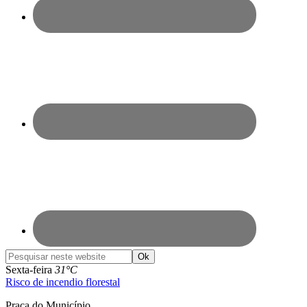
Pesquisar
neste
Sexta-feira
31°C
website
Risco de incendio florestal
Praça do Município