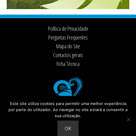
Footer
Política de Privacidade
Perguntas Frequentes
Mapa do Site
Contactos gerais
Ficha Técnica
Este site utiliza cookies para permitir uma melhor experiência
por parte do utilizador. Ao navegar no site estará a consentir a
sua utilização.
© 2026 ·
Câmara Municipal de Santiago do Cacém
Todos os direitos reservados
OK