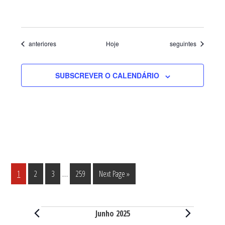
Eventos
Eventos
anteriores
Hoje
seguintes
SUBSCREVER O CALENDÁRIO
Interim
…
Página
Página
Página
Página
Go
1
2
3
259
Next Page »
pages
to
omitted
Eventos
Junho 2025