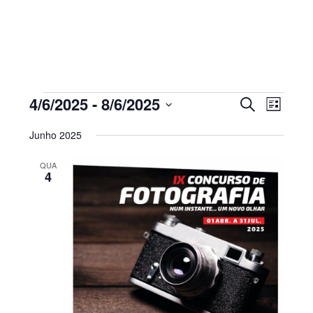
Sidebar
primária
Eventos
Navegaç
Nave
4/6/2025
 - 
8/6/2025
PESQUISAR
LISTA
de
de
Selecione
visua
pesquisa
Junho 2025
de
a
e
Even
visualiza
QUA
data.
4
de
Eventos