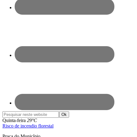
Pesquisar
neste
Quinta-feira
29°C
website
Risco de incendio florestal
Praça do Município