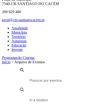
7540-136 SANTIAGO DO CACÉM
269 829 400
geral@cm-santiagocacem.pt
Atualidade
Município
Território
Autarquia
Educação
Investir
Programação Cinema
Início
> Arquivo de Eventos
Navegação
Eventos
Digite
Pesquisar
for
de
a
29/04/2026
pesquisa
palavra-
chave.
e
Procure
Enter
visualização
por
Location.
Eventos
de
Search
com