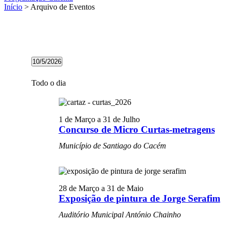
Início
> Arquivo de Eventos
Eventos
10/5/2026
for
Selecione
10/05/2026
a
Todo o dia
data.
1 de Março
a
31 de Julho
Concurso de Micro Curtas-metragens
Município de Santiago do Cacém
28 de Março
a
31 de Maio
Exposição de pintura de Jorge Serafim
Auditório Municipal António Chainho