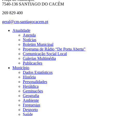
7540-136 SANTIAGO DO CACÉM
269 829 400
geral@cm-santiagocacem.pt
Atualidade
Agenda
Notícias
Boletim Municipal
Programa de Rádio “De Porta Aberta”
Comunicação Social Local
Galerias Multimédia
Publicações
Município
Dados Estatísticos
História
Personalidades
Heráldica
Geminações
Geografia
Ambiente
Freguesias
Desporto
Saúde