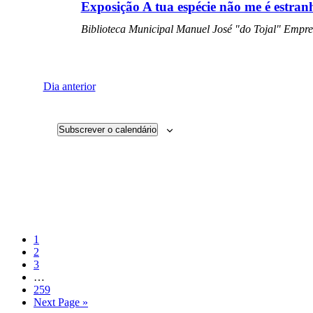
Exposição A tua espécie não me é estran
Biblioteca Municipal Manuel José "do Tojal"
Empree
Dia anterior
Subscrever o calendário
Página
1
Página
2
Página
3
Interim
…
pages
Página
259
omitted
Go
Next Page »