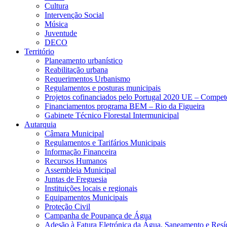
Cultura
Intervenção Social
Música
Juventude
DECO
Território
Planeamento urbanístico
Reabilitação urbana
Requerimentos Urbanismo
Regulamentos e posturas municipais
Projetos cofinanciados pelo Portugal 2020 UE – Compe
Financiamentos programa BEM – Rio da Figueira
Gabinete Técnico Florestal Intermunicipal
Autarquia
Câmara Municipal
Regulamentos e Tarifários Municipais
Informação Financeira
Recursos Humanos
Assembleia Municipal
Juntas de Freguesia
Instituições locais e regionais
Equipamentos Municipais
Proteção Civil
Campanha de Poupança de Água
Adesão à Fatura Eletrónica da Água, Saneamento e Resí