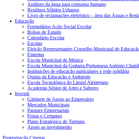
Análises da água para consumo humano
Resíduos Sólidos Urbanos
Livro de reclamações eletrónico – área das Águas e Resí
Educação
Formulários Ação Social Escolar
Bolsas de Estudo
Calendário Escolar
Escolas
Eleição Representantes Conselho Municipal de Educaçã
Ementas
Escola Municipal de Música
Escola Municipal da Guitarra Portuguesa António Chain
Instituições de educação particulares e rede solidária
Quinta da Educação e Ambiente
Escola Tecnológica do Litoral Alentejano
Academia Sénior de Artes e Saberes
Investir
Gabinete de Apoio ao Empresário
Mercados Municipais
Parques Empresariais
Feiras e Certames
Plano Estratégico de Turismo
Apoio ao investimento
Programação Cinema