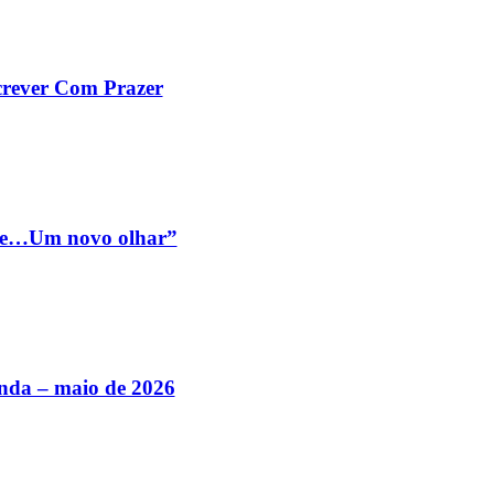
screver Com Prazer
nte…Um novo olhar”
nda – maio de 2026