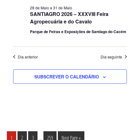
28 de Maio
a
31 de Maio
SANTIAGRO 2026 – XXXVIII Feira
Agropecuária e do Cavalo
Parque de Feiras e Exposições de Santiago do Cacém
Dia anterior
Dia seguinte
SUBSCREVER O CALENDÁRIO
Interim
…
Página
Página
Página
Página
Go
1
2
3
259
Next Page »