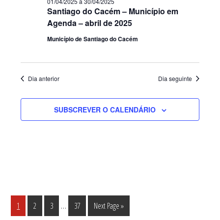
01/04/2025
a
30/04/2025
Santiago do Cacém – Município em
Agenda – abril de 2025
Município de Santiago do Cacém
Dia anterior
Dia seguinte
SUBSCREVER O CALENDÁRIO
Interim
…
Página
Página
Página
Página
Go
1
2
3
37
Next Page »
pages
to