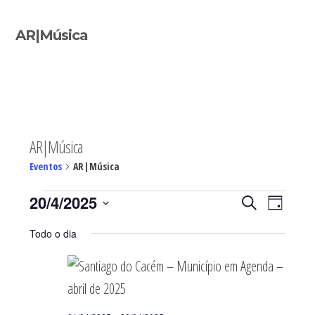
Sidebar
AR|Música
primária
AR|Música
Eventos
AR|Música
Eventos
Navegaç
Nave
20/4/2025
PESQUISAR
DIA
de
for
de
Selecione
visua
20/04/2025
pesquisa
Todo o dia
de
a
e
Even
visualiza
data.
de
Eventos