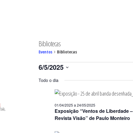
MINGO
Bibliotecas
Eventos
Bibliotecas
Eventos
6/5/2025
for
Selecione
06/05/2025
Todo o dia
a
data.
01/04/2025
a
24/05/2025
Exposição “Ventos de Liberdade –
Revista Visão” de Paulo Monteiro