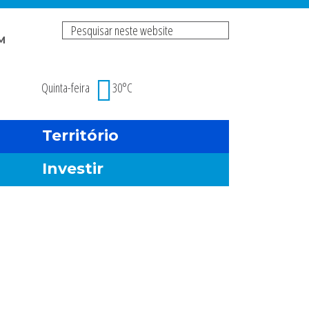
Pesquisar
M
neste
Risco de incendio fl
website
Quinta-feira
30°C
Território
Investir