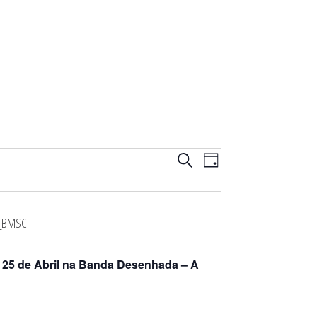
Navegação
Navegação
PESQUISAR
DIA
de
de
visualização
pesquisa
de
e
Evento
visualização
de
Eventos
 25 de Abril na Banda Desenhada – A