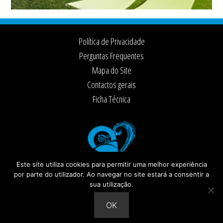
Footer
Política de Privacidade
Perguntas Frequentes
Mapa do Site
Contactos gerais
Ficha Técnica
Este site utiliza cookies para permitir uma melhor experiência
por parte do utilizador. Ao navegar no site estará a consentir a
sua utilização.
© 2026 ·
Câmara Municipal de Santiago do Cacém
Todos os direitos reservados
OK