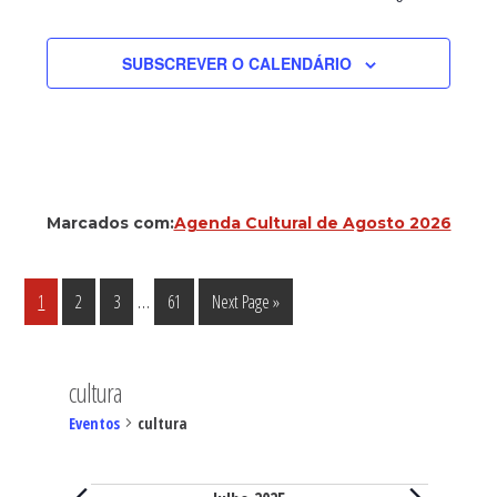
SUBSCREVER O CALENDÁRIO
Marcados com:
Agenda Cultural de Agosto 2026
Interim
…
Página
Página
Página
Página
Go
1
2
3
61
Next Page »
pages
to
omitted
cultura
Eventos
cultura
Eventos