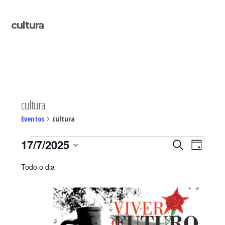
Sidebar
cultura
primária
cultura
Eventos
cultura
Eventos
Navegaç
Nave
17/7/2025
PESQUISAR
DIA
de
for
de
Selecione
visua
17/07/2025
pesquisa
Todo o dia
de
a
e
Even
visualiza
data.
de
Eventos