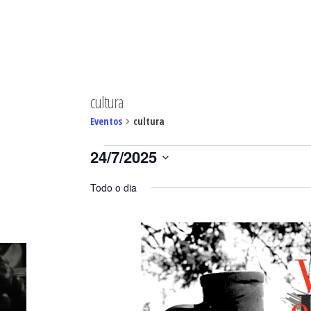
MINGO
cultura
Eventos
cultura
Eventos
24/7/2025
for
Selecione
24/07/2025
Todo o dia
a
data.