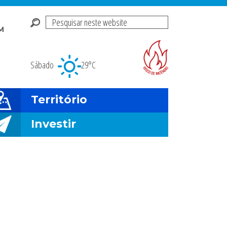
Pesquisar
M
neste
Risco de incendio fl
website
Sábado
29°C
Território
Investir