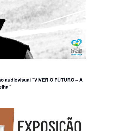
ação audiovisual “VIVER O FUTURO – A
elha”