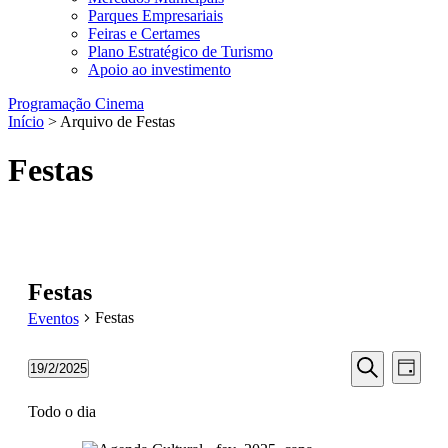
Parques Empresariais
Feiras e Certames
Plano Estratégico de Turismo
Apoio ao investimento
Programação Cinema
Início
> Arquivo de Festas
Festas
Festas
Festas
Eventos
Navegaç
Nave
Eventos
19/2/2025
Dia
de
de
Selecione
for
Pesquisar
visua
a
Todo o dia
pesquisa
19/02/2025
data.
de
e