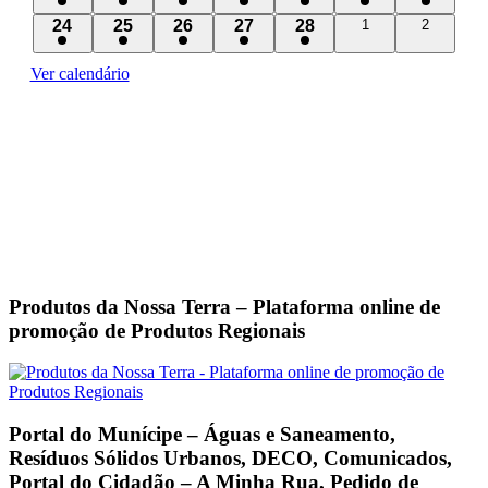
evento
evento
evento
evento
evento
evento
evento
1
1
1
2
1
0
0
24
25
26
27
28
1
2
eventos
eventos
evento
evento
evento
eventos
evento
Ver calendário
Produtos da Nossa Terra – Plataforma online de
promoção de Produtos Regionais
Portal do Munícipe – Águas e Saneamento,
Resíduos Sólidos Urbanos, DECO, Comunicados,
Portal do Cidadão – A Minha Rua, Pedido de