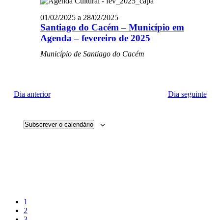
Even
visualiza
01/02/2025
a
28/02/2025
de
Santiago do Cacém – Município em
Eventos
Agenda – fevereiro de 2025
Município de Santiago do Cacém
Dia anterior
Dia seguinte
Subscrever o calendário
Página
1
Página
2
Página
3