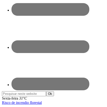
Pesquisar
neste
Sexta-feira
31°C
website
Risco de incendio florestal