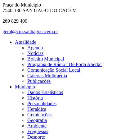
Praça do Município
7540-136 SANTIAGO DO CACÉM
269 829 400
geral@cm-santiagocacem.pt
Atualidade
Agenda
Notícias
Boletim Municipal
Programa de Rádio “De Porta Aberta”
Comunicação Social Local
Galerias Multimédia
Publicações
Município
Dados Estatísticos
História
Personalidades
Heráldica
Geminações
Geografia
Ambiente
Freguesias
Desporto