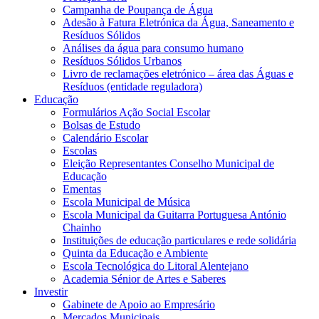
Campanha de Poupança de Água
Adesão à Fatura Eletrónica da Água, Saneamento e
Resíduos Sólidos
Análises da água para consumo humano
Resíduos Sólidos Urbanos
Livro de reclamações eletrónico – área das Águas e
Resíduos (entidade reguladora)
Educação
Formulários Ação Social Escolar
Bolsas de Estudo
Calendário Escolar
Escolas
Eleição Representantes Conselho Municipal de
Educação
Ementas
Escola Municipal de Música
Escola Municipal da Guitarra Portuguesa António
Chainho
Instituições de educação particulares e rede solidária
Quinta da Educação e Ambiente
Escola Tecnológica do Litoral Alentejano
Academia Sénior de Artes e Saberes
Investir
Gabinete de Apoio ao Empresário
Mercados Municipais