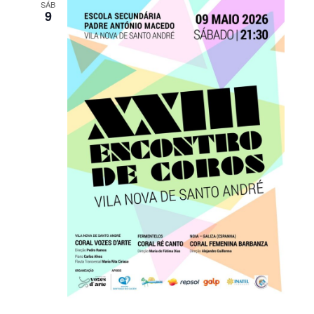
SÁB
9