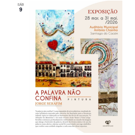
SÁB
9