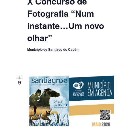
X Concurso de
Fotografia “Num
instante…Um novo
olhar”
Município de Santiago do Cacém
SÁB
9