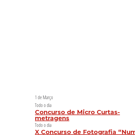
a
feira
feira
feira
feira
feira
l
e
n
d
á
r
i
o
d
e
E
v
e
1 de Março
n
Todo o dia
t
Concurso de Micro Curtas-
o
metragens
s
Todo o dia
X Concurso de Fotografia “Nu