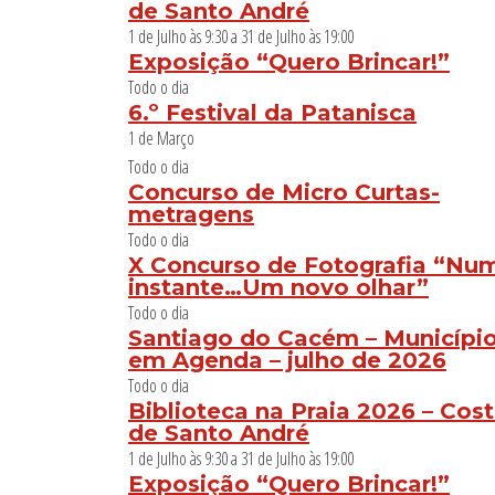
de Santo André
1 de Julho às 9:30
a
31 de Julho às 19:00
Exposição “Quero Brincar!”
Todo o dia
6.º Festival da Patanisca
1 de Março
Todo o dia
Concurso de Micro Curtas-
metragens
Todo o dia
X Concurso de Fotografia “Nu
instante…Um novo olhar”
Todo o dia
Santiago do Cacém – Municípi
em Agenda – julho de 2026
Todo o dia
Biblioteca na Praia 2026 – Cos
de Santo André
1 de Julho às 9:30
a
31 de Julho às 19:00
Exposição “Quero Brincar!”