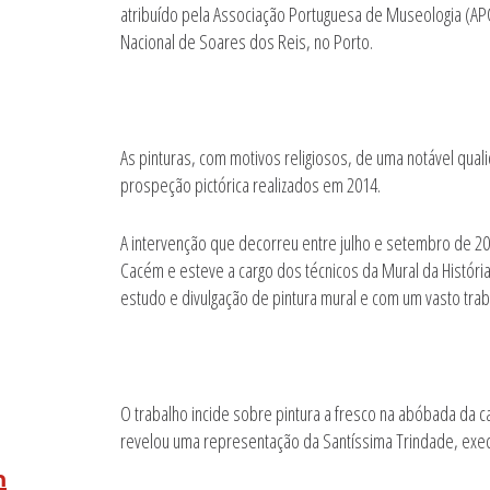
atribuído pela Associação Portuguesa de Museologia (AP
Nacional de Soares dos Reis, no Porto.
As pinturas, com motivos religiosos, de uma notável qua
prospeção pictórica realizados em 2014.
A intervenção que decorreu entre julho e setembro de 20
Cacém e esteve a cargo dos técnicos da Mural da Históri
estudo e divulgação de pintura mural e com um vasto traba
O trabalho incide sobre pintura a fresco na abóbada da ca
revelou uma representação da Santíssima Trindade, execu
m