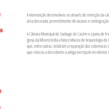
o
A intervenção desenvolveu-se através de remoção da cal;
área decorada; preenchimento de lacunas e reintegração
ta
A Câmara Municipal de Santiago do Cacém e a Junta de Fr
Igreja da Misericórdia a futuro Museu de Arqueologia de
que, entre outras, incluíram a reparação das coberturas d
que colocou a descoberto a antiga necrópole no interior 
m
o