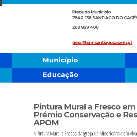
6
3
0
Praça do Município
7540-136 SANTIAGO DO CACÉ
269 829 400
geral@cm-santiagocacem.pt
Município
Educação
Pintura Mural a Fresco em
Prémio Conservação e Rest
APOM
omingo
A Pintura Mural a Fresco da Igreja da Misericórdia em 