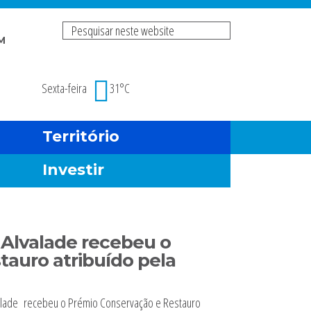
Pesquisar
M
neste
Risco de incendio fl
website
Sexta-feira
31°C
Território
Investir
 Alvalade recebeu o
auro atribuído pela
Alvalade recebeu o Prémio Conservação e Restauro