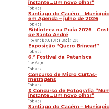
instante…Um novo olhar”
Todo o dia
Santiago do Cacém – Municípi
em Agenda – julho de 2026
Todo o dia
Biblioteca na Praia 2026 – Cos
de Santo André
1 de Julho às 9:30
a
31 de Julho às 19:00
Exposição “Quero Brincar!”
Todo o dia
6.º Festival da Patanisca
1 de Março
Todo o dia
Concurso de Micro Curtas-
metragens
Todo o dia
X Concurso de Fotografia “Nu
instante…Um novo olhar”
Todo o dia
Santiago do Cacém – Municípi