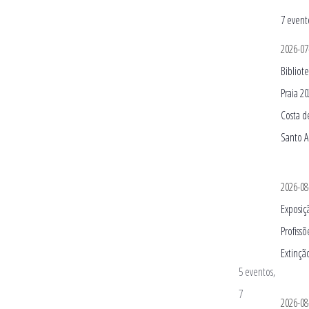
7 event
2026-07
Bibliot
Praia 2
Costa d
Santo 
2026-08
Exposiç
Profiss
Extinçã
5 eventos,
7
2026-08