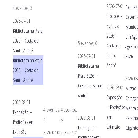
2026-07-01
Santiag
4 eventos,
3
Biblioteca
Cacém 
2026-07-01
na Praia
Municí
Biblioteca na Praia
2026 –
em Age
2026 – Costa de
5 eventos,
6
Costa de
agosto 
Santo André
Santo
2026-07-01
2026
Biblioteca na Praia
André
Biblioteca na
2026 – Costa de
Praia 2026 –
2026-08
Santo André
Costa de Santo
2026-08-01
Missão
André
Exposição
Corage
2026-08-01
– Profissões
Manta 
4 eventos,
4 eventos,
Exposição –
em
2026-08-01
Retalho
4
5
Profissões em
Extinção
Exposição –
Gigant
Extinção
2026-07-01
2026-07-01
Profissões em