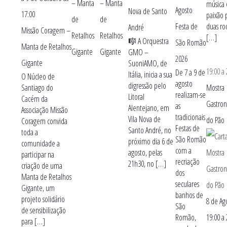
– Manta
– Manta
música 
Agosto
Nova de Santo
17:00
paixão 
de
de
Festa de
duas ro
André
Missão Coragem –
Retalhos
Retalhos
[…]
🎼 A Orquestra
São Romão
Manta de Retalhos
Gigante
Gigante
GMO –
2026
Gigante
SuoniAMO, de
19:00
a
De 7 a 9 de
Itália, inicia a sua
O Núcleo de
agosto
digressão pelo
Santiago do
Mostra
realizam-se
Litoral
Cacém da
Gastro
as
Alentejano, em
Associação Missão
tradicionais
Vila Nova de
do Pão
Coragem convida
Festas de
Santo André, no
toda a
São Romão
próximo dia 6 de
comunidade a
com a
agosto, pelas
participar na
recriação
21h30, no […]
criação de uma
dos
Manta de Retalhos
seculares
Gigante, um
banhos de
projeto solidário
8 de Ag
São
de sensibilização
Romão,
19:00
a
para […]