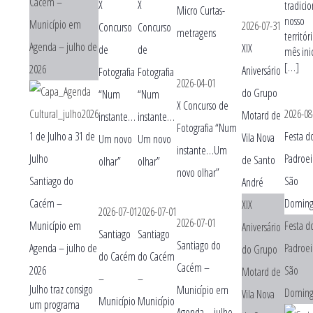
Cacém –
X
X
tradici
Micro Curtas-
nosso
Município em
2026-07-31
Concurso
Concurso
metragens
territór
Agenda – julho de
XIX
de
de
mês ini
[…]
2026
Aniversário
Fotografia
Fotografia
2026-04-01
do Grupo
“Num
“Num
X Concurso de
2026-08
Motard de
instante…
instante…
Fotografia “Num
1 de Julho
a
31 de
Festa d
Vila Nova
Um novo
Um novo
instante…Um
Julho
Padroei
de Santo
olhar”
olhar”
novo olhar”
Santiago do
São
André
Cacém –
Doming
XIX
2026-07-01
2026-07-01
2026-07-01
Município em
Festa d
Aniversário
Santiago
Santiago
Santiago do
Agenda – julho de
Padroei
do Grupo
do Cacém
do Cacém
Cacém –
2026
São
Motard de
–
–
Julho traz consigo
Município em
Doming
Vila Nova
Município
Município
um programa
Agenda – julho