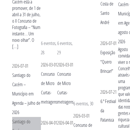
Cacém está a
Costa de
Cacém 
promover, de 1 de
Santo
Municí
abril a 31 de julho,
o X Concurso de
André
em Age
Fotografia – “Num
agosto 
instante… Um
novo olhar”. O
2026
6 eventos,
6 eventos,
2026-07-01
[…]
Agosto
28
29
Exposição
convida
“Quero
viver o
2026-03-01
2026-03-01
2026-07-01
Concel
Brincar!”
Concurso
Concurso
através
Santiago do
uma
de Micro
de Micro
Cacém –
progra
2026-07-21
Curtas-
Curtas-
Município em
que val
identid
6.º Festival
metragens
metragens
Agenda – julho de
6 eventos,
30
das nos
da
2026
gentes 
2026-03-01
riqueza
Patanisca
Santiago do
2026-04-01
2026-04-01
Concurso de
cultural