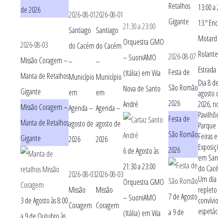
Retalhos
13:00
a
de 2026
2026-08-01
2026-08-01
Gigante
13.º En
21:30
a
23:00
Santiago
Santiago
Motard
Orquestra GMO
2026-08-03
do Cacém
do Cacém
Rolante
2026-08-07
– SuoniAMO
Missão Coragem –
–
–
Estrada
Festa de
(Itália) em Vila
Manta de Retalhos
Município
Município
Dia 8 d
São Romão
Nova de Santo
Gigante
em
em
agosto 
2026
André
2026, n
Missão Coragem –
Agenda –
Agenda –
Pavilhõ
Festa de
Manta de Retalhos
agosto de
agosto de
Parque
São Romão
Feiras e
Gigante
2026
2026
Exposiç
2026
6 de Agosto às
em San
21:30
a
23:00
do Cac
2026-08-03
2026-08-03
Um dia
Orquestra GMO
Missão
Missão
repleto
7 de Agosto
– SuoniAMO
3 de Agosto às 8:00
convívio
Coragem
Coragem
espetác
a
9 de
(Itália) em Vila
a
9 de Outubro às