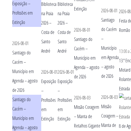
Exposição –
Biblioteca
Biblioteca
Extinção
2026-08-01
2026-08
Profissões em
na Praia
na Praia
Santiago
Festa d
Extinção
2026 –
2026 –
do Cacém
2026-08-01
Romão 
Costa de
Costa de
–
Santiago do
Santo
Santo
2026-08-01
Município
Cacém –
André
André
13:00
a
Santiago do
em Agenda
Município em
13.º En
Cacém –
– agosto
Agenda – agosto
Motard
Município em
2026-08-01
2026-08-01
de 2026
de 2026
Rolante
Agenda – agosto
Exposição
Exposição
Estrada
de 2026
–
–
2026-08-03
2026-08-03
Santiago do
Profissões
Profissões
Missão
Missão Coragem
Cacém –
em
em
Coragem –
– Manta de
Município em
Extinção
Extinção
Manta de
Retalhos Gigante
8 de Ag
Agenda – agosto