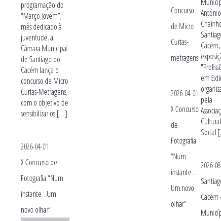
Municip
programação do
Concurso
Antóni
“Março Jovem”,
Chainh
de Micro
mês dedicado à
Santiag
juventude, a
Curtas-
Cacém,
Câmara Municipal
exposiç
metragens
de Santiago do
"Profiss
Cacém lança o
em Exti
concurso de Micro
organiz
Curtas-Metragens,
2026-04-01
pela
com o objetivo de
X Concurso
Associa
sensibilizar os […]
Cultura
de
Social 
Fotografia
2026-04-01
“Num
X Concurso de
2026-08
instante…
Fotografia “Num
Santiag
Um novo
instante…Um
Cacém 
olhar”
novo olhar”
Municí