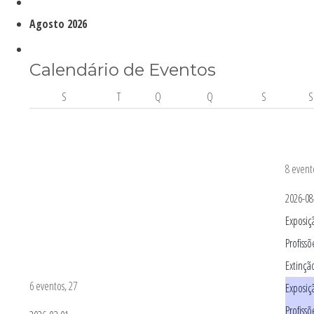
Eventos
Agosto 2026
Calendário de Eventos
SEGUNDA-FEIRA
TERÇA-FEIRA
QUARTA-FEIRA
QUINTA-FEIRA
SEXTA-FEIRA
S
T
Q
Q
S
S
8 event
2026-08
Exposiç
Profiss
Extinçã
6 eventos,
27
Exposiç
Profiss