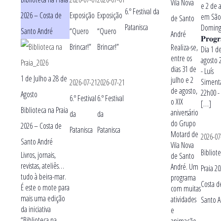
Vila Nova
e 2 de 
6.º Festival da
2026 – Costa de
Exposição
Exposição
em Sã
de Santo
Patanisca
Doming
Santo André
“Quero
“Quero
André
𝐏𝐫𝐨𝐠
Brincar!”
Brincar!”
Realiza-se,
Dia 1 d
entre os
agosto 
dias 31 de
- Luís
1 de Julho
a
28 de
julho e 2
Siment
2026-07-21
2026-07-21
de agosto,
22h00 -
Agosto
6.º Festival
6.º Festival
o XIX
[…]
Biblioteca na Praia
aniversário
da
da
do Grupo
2026 – Costa de
Patanisca
Patanisca
Motard de
2026-07
Santo André
Vila Nova
Bibliot
Livros, jornais,
de Santo
revistas, ateliês…
André. Um
Praia 2
tudo à beira-mar.
programa
Costa d
É este o mote para
com muitas
mais uma edição
atividades
Santo 
da iniciativa
e
“Biblioteca na