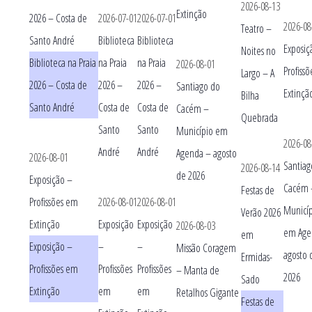
2026-08-13
Extinção
2026 – Costa de
2026-07-01
2026-07-01
2026-08
Teatro –
Santo André
Biblioteca
Biblioteca
Exposiç
Noites no
Biblioteca na Praia
na Praia
na Praia
2026-08-01
Profiss
Largo – A
2026 – Costa de
2026 –
2026 –
Santiago do
Extinçã
Bilha
Santo André
Costa de
Costa de
Cacém –
Quebrada
Santo
Santo
Município em
2026-08
André
André
Agenda – agosto
2026-08-01
Santiag
2026-08-14
de 2026
Exposição –
Cacém 
Festas de
Profissões em
2026-08-01
2026-08-01
Municí
Verão 2026
Extinção
Exposição
Exposição
2026-08-03
em Age
em
Exposição –
–
–
Missão Coragem
agosto 
Ermidas-
Profissões em
Profissões
Profissões
– Manta de
2026
Sado
Extinção
em
em
Retalhos Gigante
Festas de