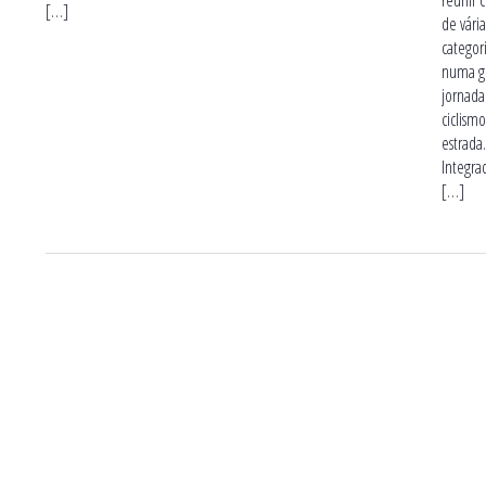
reunir ci
[…]
de vária
categor
numa g
jornada
ciclism
estrada
Integra
[…]