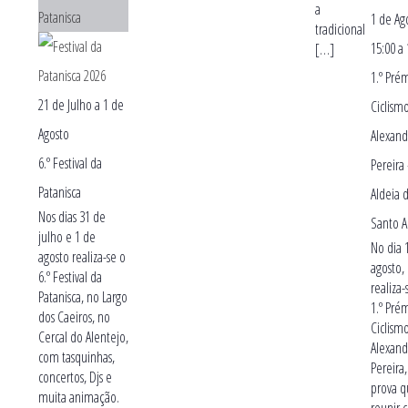
a
Patanisca
1 de Ag
tradicional
15:00
a
[…]
1.º Pré
21 de Julho
a
1 de
Ciclism
Agosto
Alexand
6.º Festival da
Pereira
Patanisca
Aldeia 
Nos dias 31 de
Santo 
julho e 1 de
No dia 
agosto realiza-se o
agosto,
6.º Festival da
realiza-
Patanisca, no Largo
1.º Pré
dos Caeiros, no
Ciclism
Cercal do Alentejo,
Alexand
com tasquinhas,
Pereira
concertos, Djs e
prova q
muita animação.