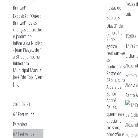
Festas 
Brincar!”
Festas de
Luis
Exposição “Quero
São Luis
Brincar!”, pelas
Dias 31 de
crianças da creche
julho , 1 e
15:00
a
e jardim de
2 de
infância da Nuclisol
1.º Pré
agosto
- Jean Piaget, de 1
realizam-se
Ciclism
a 31 de julho, na
as
Biblioteca
Alexand
tradicionais
Municipal Manuel
Festas de
Pereira
José "do Tojal", em
São Luís, na
[…]
Aldeia 
Aldeia de
Santo
Santo 
André.
2026-07-21
Bailes,
quermesse,
6.º Festival da
atletismo,
Patanisca
ciclismo,
6.º Festival da
procissão e