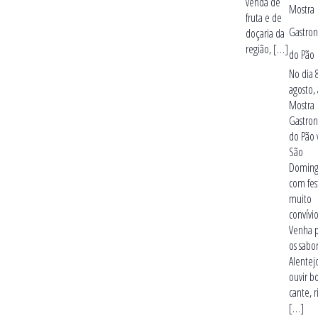
venda de
Mostra
fruta e de
Gastro
doçaria da
região, […]
do Pão
No dia 
agosto,
Mostra
Gastro
do Pão 
São
Doming
com fes
muito
convívio
Venha p
os sabo
Alentej
ouvir 
cante, 
[…]