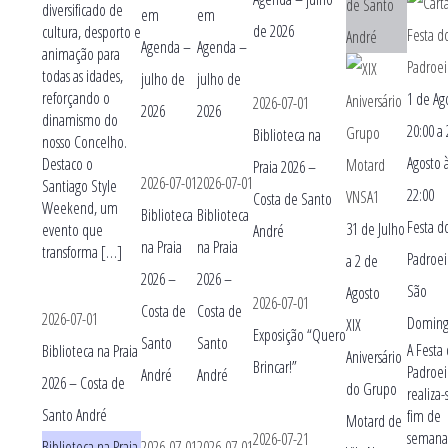
de Santo
diversificado de
em
em
de 2026
cultura, desporto e
André
Agenda –
Agenda –
animação para
todas as idades,
julho de
julho de
reforçando o
1 de Ag
2026-07-01
2026
2026
dinamismo do
20:00
a
Biblioteca na
nosso Concelho.
Agosto 
Destaco o
Praia 2026 –
2026-07-01
2026-07-01
Santiago Style
22:00
Costa de Santo
Weekend, um
Biblioteca
Biblioteca
Festa d
31 de Julho
evento que
André
na Praia
na Praia
transforma […]
Padroei
a
2 de
2026 –
2026 –
São
Agosto
2026-07-01
Costa de
Costa de
2026-07-01
Doming
XIX
Exposição “Quero
Santo
Santo
A Festa
Biblioteca na Praia
Aniversário
Brincar!”
Padroei
André
André
2026 – Costa de
do Grupo
realiza
Santo André
fim de
Motard de
semana
2026-07-21
Biblioteca na Praia
2026-07-01
2026-07-01