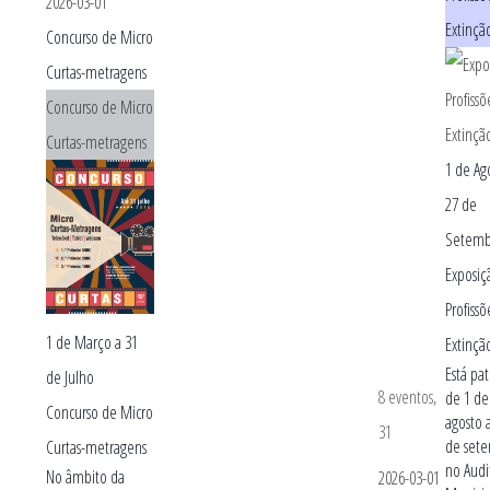
2026-03-01
Extinçã
Concurso de Micro
Curtas-metragens
Concurso de Micro
Curtas-metragens
1 de Ag
27 de
Setemb
Exposiç
Profiss
1 de Março
a
31
Extinçã
Está pa
de Julho
8 eventos,
de 1 de
Concurso de Micro
agosto 
31
de set
Curtas-metragens
no Audi
No âmbito da
2026-03-01