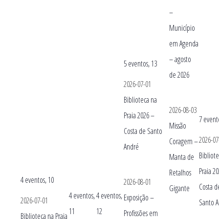
–
Município
em Agenda
– agosto
5 eventos,
13
de 2026
2026-07-01
Biblioteca na
2026-08-03
Praia 2026 –
7 event
Missão
Costa de Santo
2026-07
Coragem –
André
Bibliot
Manta de
Praia 2
Retalhos
4 eventos,
10
2026-08-01
Costa d
Gigante
4 eventos,
4 eventos,
Exposição –
2026-07-01
Santo 
11
12
Profissões em
Biblioteca na Praia