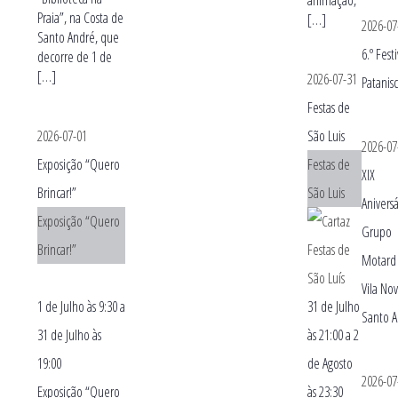
animação,
Praia”, na Costa de
[…]
2026-07
Santo André, que
6.º Fest
decorre de 1 de
[…]
2026-07-31
Patanis
Festas de
2026-07-01
São Luis
2026-07
Exposição “Quero
Festas de
XIX
Brincar!”
São Luis
Anivers
Exposição “Quero
Grupo
Brincar!”
Motard
Vila No
1 de Julho às 9:30
a
31 de Julho
Santo 
31 de Julho às
às 21:00
a
2
19:00
de Agosto
2026-07
Exposição “Quero
às 23:30