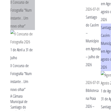
X Concurso de
em Age
2026-07-01
Fotografia “Num
agosto 
Santiago
instante…Um
2026
do Cacém
novo olhar”
Santiag
–
Cacém 
Município
Municí
em Agenda
1 de Abril
a
31 de
em Age
– julho de
Julho
agosto 
2026
X Concurso de
2026
Fotografia “Num
instante…Um
2026-07-01
novo olhar”
Biblioteca
1 de Ag
A Câmara
na Praia
31 de A
Municipal de
2026 –
Santiag
Santiago do