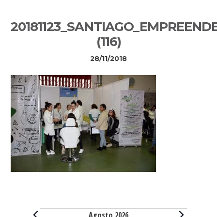
Sidebar
20181123_SANTIAGO_EMPREEND
primária
(116)
28/11/2018
Eventos
Agosto 2026