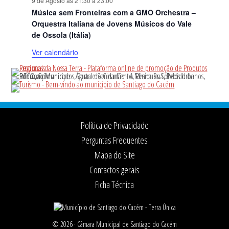
9 de Agosto às 21:30
a
23:00
Música sem Fronteiras com a GMO Orchestra –
Orquestra Italiana de Jovens Músicos do Vale
de Ossola (Itália)
Ver calendário
Footer
Política de Privacidade
Perguntas Frequentes
Mapa do Site
Contactos gerais
Ficha Técnica
© 2026 ·
Câmara Municipal de Santiago do Cacém