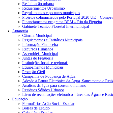
Reabilitação urbana
Requerimentos Urbanismo
Regulamentos e posturas municipais
Projetos cofinanciados pelo Portugal 2020 UE – Compe
Financiamentos programa BEM – Rio da Figueira
Gabinete Técnico Florestal Intermunicipal
Autarquia
Câmara Municipal
Regulamentos e Tarifários Municipais
Informação Financeira
Recursos Humanos
Assembleia Municipal
Juntas de Freguesia
Instituições locais e regionais
Equipamentos Municipais
Proteção Civil
Campanha de Poupança de Água
Adesão à Fatura Eletrónica da Água, Saneamento e Resí
Análises da água para consumo humano
Resíduos Sólidos Urbanos
Livro de reclamações eletrónico – área das Águas e Resí
Educação
Formulários Ação Social Escolar
Bolsas de Estudo
Calendário Escolar