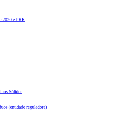
te 2020 e PRR
duos Sólidos
duos (entidade reguladora)