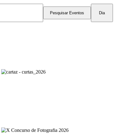
Navegação
de
Pesquisar Eventos
Dia
visualização
de
Evento