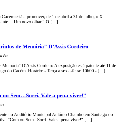
Cacém está a promover, de 1 de abril a 31 de julho, o X
stante… Um novo olhar”. O […]
irintos de Memória” D’Assis Cordeiro
Cacém
e Memória" D'Assis Cordeiro A exposição está patente até 11 de
ago do Cacém. Horário: - Terça a sexta-feira: 10h00 - […]
m ou Sem…Sorri. Vale a pena viver!”
ho
atente no Auditório Municipal António Chainho em Santiago do
tiva "Com ou Sem...Sorri. Vale a pena viver!" […]