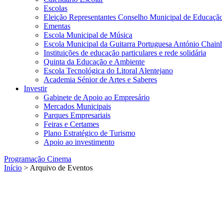
Escolas
Eleição Representantes Conselho Municipal de Educaçã
Ementas
Escola Municipal de Música
Escola Municipal da Guitarra Portuguesa António Chain
Instituições de educação particulares e rede solidária
Quinta da Educação e Ambiente
Escola Tecnológica do Litoral Alentejano
Academia Sénior de Artes e Saberes
Investir
Gabinete de Apoio ao Empresário
Mercados Municipais
Parques Empresariais
Feiras e Certames
Plano Estratégico de Turismo
Apoio ao investimento
Programação Cinema
Início
> Arquivo de Eventos