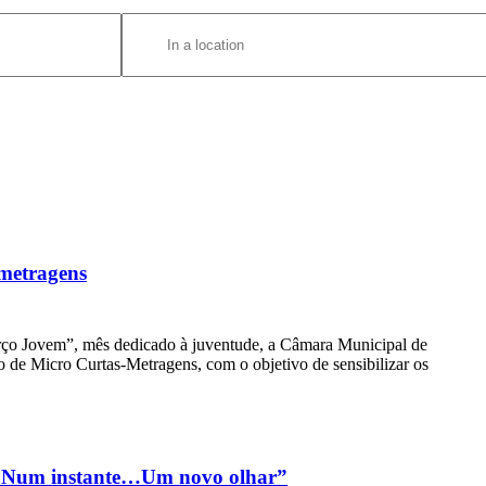
Enter
Location.
Search
for
Eventos
by
Location.
metragens
ço Jovem”, mês dedicado à juventude, a Câmara Municipal de
 de Micro Curtas-Metragens, com o objetivo de sensibilizar os
 “Num instante…Um novo olhar”