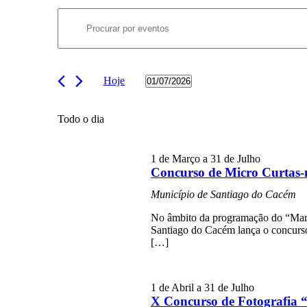
Navegação
Eventos
Digite
for
de
a
01/07/2026
palavra-
pesquisa
chave.
e
Procure
Hoje
01/07/2026
por
visualização
Selecione
Eventos
a
de
com
data.
Todo o dia
palavra-
Eventos
chave.
1 de Março
a
31 de Julho
Concurso de Micro Curtas-
Município de Santiago do Cacém
No âmbito da programação do “Mar
Santiago do Cacém lança o concurso
[…]
1 de Abril
a
31 de Julho
X Concurso de Fotografia