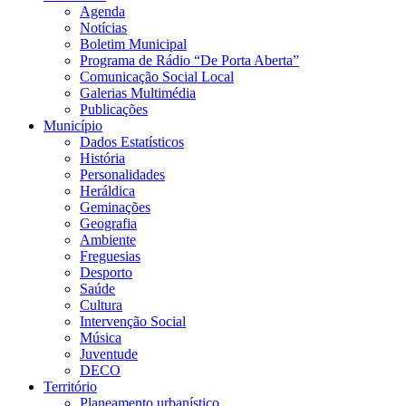
Agenda
Notícias
Boletim Municipal
Programa de Rádio “De Porta Aberta”
Comunicação Social Local
Galerias Multimédia
Publicações
Município
Dados Estatísticos
História
Personalidades
Heráldica
Geminações
Geografia
Ambiente
Freguesias
Desporto
Saúde
Cultura
Intervenção Social
Música
Juventude
DECO
Território
Planeamento urbanístico