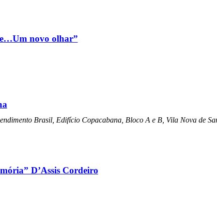
nte…Um novo olhar”
ha
ndimento Brasil, Edifício Copacabana, Bloco A e B, Vila Nova de Sa
emória” D’Assis Cordeiro