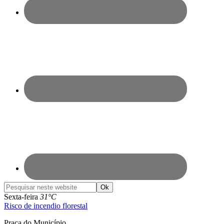
Pesquisar
neste
Sexta-feira
31°C
website
Risco de incendio florestal
Praça do Município