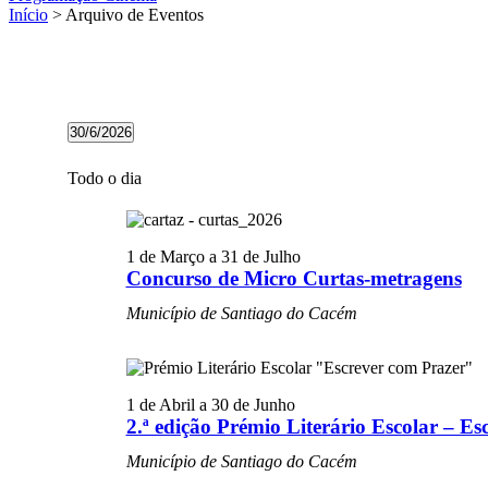
Início
> Arquivo de Eventos
Eventos
30/6/2026
for
Selecione
30/06/2026
a
Todo o dia
data.
1 de Março
a
31 de Julho
Concurso de Micro Curtas-metragens
Município de Santiago do Cacém
1 de Abril
a
30 de Junho
2.ª edição Prémio Literário Escolar – E
Município de Santiago do Cacém