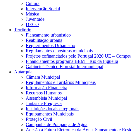
Cultura
Intervenção Social
Música
Juventude
DECO
Território
Planeamento urbanístico
Reabilitação urbana
Requerimentos Urbanismo
Regulamentos e posturas municipais
Projetos cofinanciados pelo Portugal 2020 UE – Compe
Financiamentos programa BEM – Rio da Figueira
Gabinete Técnico Florestal Intermunicipal
Autarquia
Câmara Municipal
Regulamentos e Tarifários Municipais
Informação Financeira
Recursos Humanos
Assembleia Municipal
Juntas de Freguesia
Instituições locais e regionais
Equipamentos Municipais
Proteção Civil
Campanha de Poupança de Água
Adesão à Fatura Eletrónica da Água, Saneamento e Resí