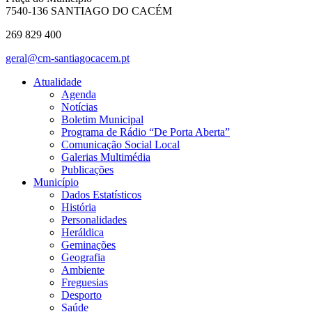
7540-136 SANTIAGO DO CACÉM
269 829 400
geral@cm-santiagocacem.pt
Atualidade
Agenda
Notícias
Boletim Municipal
Programa de Rádio “De Porta Aberta”
Comunicação Social Local
Galerias Multimédia
Publicações
Município
Dados Estatísticos
História
Personalidades
Heráldica
Geminações
Geografia
Ambiente
Freguesias
Desporto
Saúde