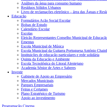
Análises da água para consumo humano
Resíduos Sólidos Urbanos
Livro de reclamações eletrónico – área das Águas e Resí
Educação
Formulários Ação Social Escolar
Bolsas de Estudo
Calendário Escolar
Escolas
Eleição Representantes Conselho Municipal de Educaçã
Ementas
Escola Municipal de Música
Escola Municipal da Guitarra Portuguesa António Chain
Instituições de educação particulares e rede solidária
Quinta da Educação e Ambiente
Escola Tecnológica do Litoral Alentejano
Academia Sénior de Artes e Saberes
Investir
Gabinete de Apoio ao Empresário
Mercados Municipais
Parques Empresariais
Feiras e Certames
Plano Estratégico de Turismo
Apoio ao investimento
Programação Cinema