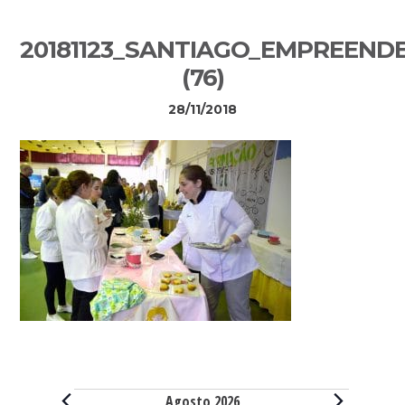
Sidebar
20181123_SANTIAGO_EMPREEND
primária
(76)
28/11/2018
Eventos
Agosto 2026