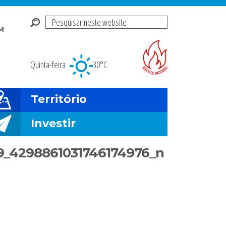
Pesquisar
M
neste
Risco de incendio fl
website
Quinta-feira
30°C
Território
Investir
9_4298861031746174976_n