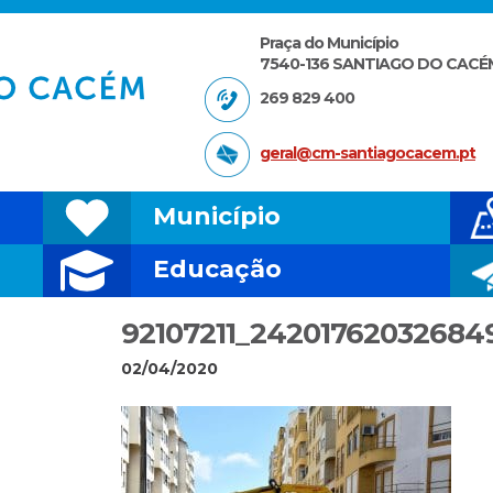
Praça do Município
7540-136 SANTIAGO DO CACÉ
269 829 400
geral@cm-santiagocacem.pt
Município
Educação
92107211_24201762032684
02/04/2020
MINGO