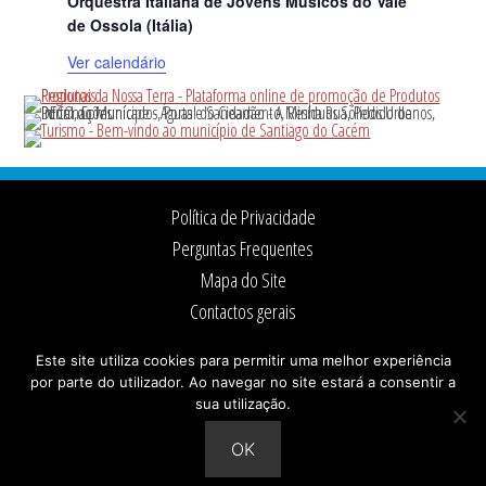
Orquestra Italiana de Jovens Músicos do Vale
de Ossola (Itália)
Ver calendário
Footer
Política de Privacidade
Perguntas Frequentes
Mapa do Site
Contactos gerais
Ficha Técnica
Este site utiliza cookies para permitir uma melhor experiência
por parte do utilizador. Ao navegar no site estará a consentir a
sua utilização.
© 2026 ·
Câmara Municipal de Santiago do Cacém
Todos os direitos reservados
OK