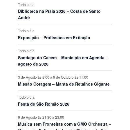
o
e
o
e
o
e
o
e
o
e
o
e
o
e
E
Todo o dia
t
t
t
t
t
t
t
s
n
s
n
s
n
s
n
s
n
s
n
s
n
v
Biblioteca na Praia 2026 – Costa de Santo
o
o
o
o
o
o
o
t
t
t
t
t
t
t
e
André
s
s
s
s
s
s
s
o
o
o
o
o
o
o
n
s
s
s
s
s
s
s
t
Todo o dia
o
Exposição – Profissões em Extinção
s
Todo o dia
Santiago do Cacém – Município em Agenda –
agosto de 2026
3 de Agosto às 8:00
a
9 de Outubro às 17:00
Missão Coragem – Manta de Retalhos Gigante
Todo o dia
Festa de São Romão 2026
9 de Agosto às 21:30
a
23:00
Música sem Fronteiras com a GMO Orchestra –