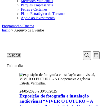
Mercados Municipais
Parques Empresariais
Feiras e Certames
Plano Estratégico de Turismo
Apoio ao investimento
Programação Cinema
Início
> Arquivo de Eventos
Navegaç
Nave
Eventos
10/8/2025
Dia
de
for
de
Selecione
Pesquisar
visua
10/08/2025
a
Todo o dia
pesquisa
data.
de
e
Even
visualiza
de
24/05/2025
a
30/08/2025
Eventos
Exposição de fotografia e instalação
audiovisual “VIVER O FUTURO – A