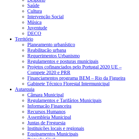
Saúde
Cultura
Intervenção Social
Música
Juventude
DECO
Território
Planeamento urbanístico
Reabilitação urbana
Requerimentos Urbanismo
Regulamentos e posturas municipais
Projetos cofinanciados pelo Portugal 2020 UE –
Compete 2020 e PRR
Financiamentos programa BEM – Rio da Figueira
Gabinete Técnico Florestal Intermunicipal
Autarquia
Câmara Municipal
Regulamentos e Tarifários Municipais
Informação Financeira
Recursos Humanos
Assembleia Municipal
Juntas de Freguesia
Instituições locais e regionais
Equipamentos Municipais