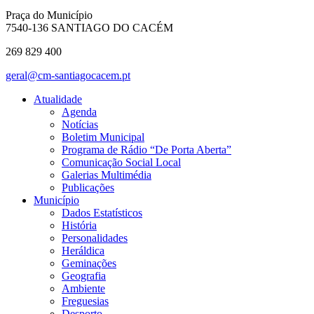
Praça do Município
7540-136 SANTIAGO DO CACÉM
269 829 400
geral@cm-santiagocacem.pt
Atualidade
Agenda
Notícias
Boletim Municipal
Programa de Rádio “De Porta Aberta”
Comunicação Social Local
Galerias Multimédia
Publicações
Município
Dados Estatísticos
História
Personalidades
Heráldica
Geminações
Geografia
Ambiente
Freguesias
Desporto