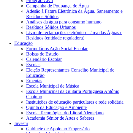
Proteção Civil
Campanha de Poupança de Água
Adesão à Fatura Eletrónica da Água, Saneamento e
Resíduos Sólidos
Análises da água para consumo humano
Resíduos Sólidos Urbanos
Livro de reclamações eletrónico – área das Águas e
Resíduos (entidade reguladora)
Educação
Formulários Ação Social Escolar
Bolsas de Estudo
Calendário Escolar
Escolas
Eleição Representantes Conselho Municipal de
Educação
Ementas
Escola Municipal de Música
Escola Municipal da Guitarra Portuguesa António
Chainho
Instituições de educação particulares e rede solidária
Quinta da Educação e Ambiente
Escola Tecnológica do Litoral Alentejano
Academia Sénior de Artes e Saberes
Investir
Gabinete de Apoio ao Empresário