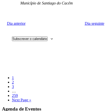
Município de Santiago do Cacém
Dia anterior
Dia seguinte
Subscrever o calendário
Página
1
Página
2
Página
3
Interim
…
pages
Página
259
omitted
Go
Next Page »
to
Sidebar
Agenda de Eventos