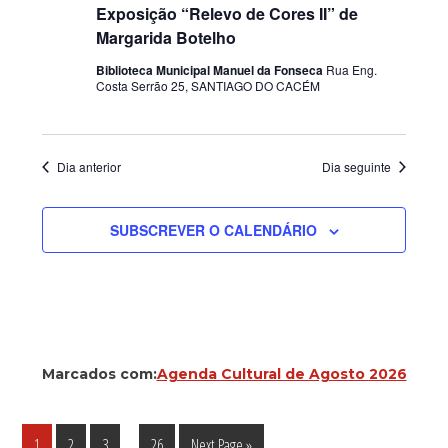
Exposição “Relevo de Cores II” de
Margarida Botelho
Biblioteca Municipal Manuel da Fonseca
Rua Eng.
Costa Serrão 25, SANTIAGO DO CACÉM
Dia anterior
Dia seguinte
SUBSCREVER O CALENDÁRIO
Marcados com:
Agenda Cultural de Agosto 2026
Interim
…
Página
Página
Página
Página
Go
1
2
3
26
Next Page »