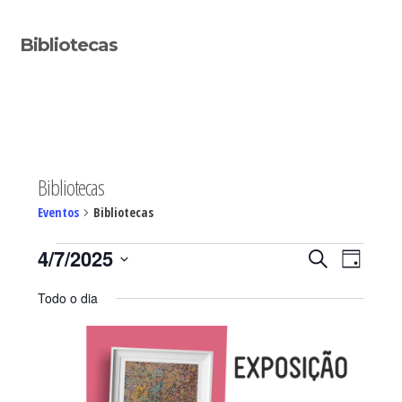
Sidebar
Bibliotecas
primária
Bibliotecas
Eventos
Bibliotecas
Eventos
Navegaç
Nave
4/7/2025
PESQUISAR
DIA
de
for
de
Selecione
visua
04/07/2025
pesquisa
Todo o dia
de
a
e
Even
visualiza
data.
de
Eventos