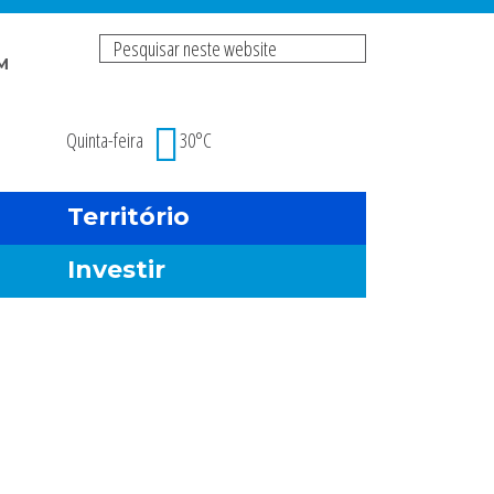
Pesquisar
M
neste
Risco de incendio fl
website
Quinta-feira
30°C
Território
Investir