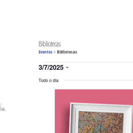
MINGO
Bibliotecas
Eventos
Bibliotecas
Eventos
3/7/2025
for
Selecione
03/07/2025
Todo o dia
a
data.