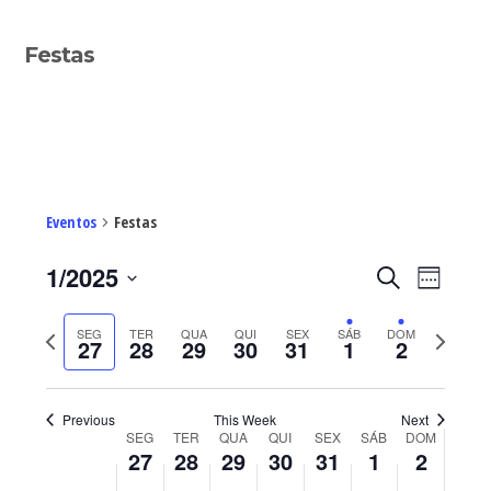
Sidebar
Festas
primária
Eventos
Festas
Navegaç
Nave
1/2025
PESQUISAR
WEEK
de
de
Select
visua
pesquisa
Previous
Next
SEG
TER
QUA
QUI
SEX
SÁB
DOM
de
date.
27
28
29
30
31
1
2
e
Even
week
week
visualiza
de
Previous
This Week
Next
Eventos
Week
SEG
TER
QUA
QUI
SEX
SÁB
DOM
27
28
29
30
31
1
2
of