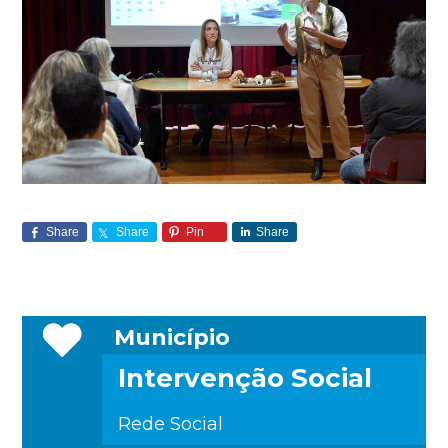
Share
Share
Pin
Share
Município
Intervenção Social
Rede Social