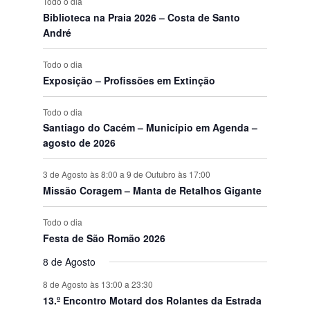
Todo o dia
t
t
t
t
t
t
t
s
n
s
n
s
n
s
n
s
n
s
n
s
n
v
Biblioteca na Praia 2026 – Costa de Santo
o
o
o
o
o
o
o
t
t
t
t
t
t
t
e
André
s
s
s
s
s
s
s
o
o
o
o
o
o
o
n
s
s
s
s
s
s
s
t
Todo o dia
o
Exposição – Profissões em Extinção
s
Todo o dia
Santiago do Cacém – Município em Agenda –
agosto de 2026
3 de Agosto às 8:00
a
9 de Outubro às 17:00
Missão Coragem – Manta de Retalhos Gigante
Todo o dia
Festa de São Romão 2026
8 de Agosto
8 de Agosto às 13:00
a
23:30
13.º Encontro Motard dos Rolantes da Estrada