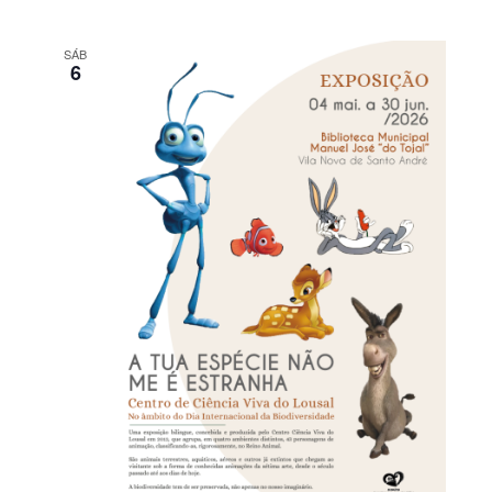
SÁB
6