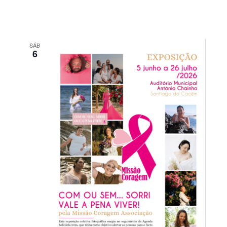
SÁB
6