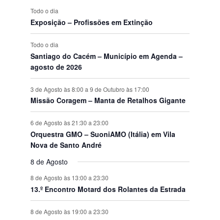
s
s
s
s
s
s
s
t
Todo o dia
o
Exposição – Profissões em Extinção
s
Todo o dia
Santiago do Cacém – Município em Agenda –
agosto de 2026
3 de Agosto às 8:00
a
9 de Outubro às 17:00
Missão Coragem – Manta de Retalhos Gigante
6 de Agosto às 21:30
a
23:00
Orquestra GMO – SuoniAMO (Itália) em Vila
Nova de Santo André
8 de Agosto
8 de Agosto às 13:00
a
23:30
13.º Encontro Motard dos Rolantes da Estrada
8 de Agosto às 19:00
a
23:30