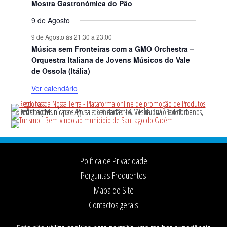
Mostra Gastronómica do Pão
9 de Agosto
9 de Agosto às 21:30
a
23:00
Música sem Fronteiras com a GMO Orchestra –
Orquestra Italiana de Jovens Músicos do Vale
de Ossola (Itália)
Ver calendário
Footer
Política de Privacidade
Perguntas Frequentes
Mapa do Site
Contactos gerais
Ficha Técnica