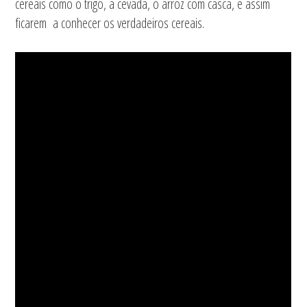
cereais como o trigo, a cevada, o arroz com casca, e assim
ficarem a conhecer os verdadeiros cereais.