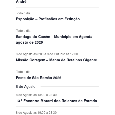
e
André
s
s
s
s
s
s
s
o
o
o
o
o
o
o
n
s
s
s
s
s
s
s
t
Todo o dia
o
Exposição – Profissões em Extinção
s
Todo o dia
Santiago do Cacém – Município em Agenda –
agosto de 2026
3 de Agosto às 8:00
a
9 de Outubro às 17:00
Missão Coragem – Manta de Retalhos Gigante
Todo o dia
Festa de São Romão 2026
8 de Agosto
8 de Agosto às 13:00
a
23:30
13.º Encontro Motard dos Rolantes da Estrada
8 de Agosto às 19:00
a
23:30