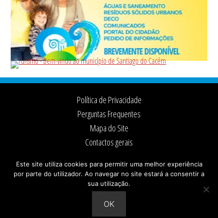
Footer
Política de Privacidade
Perguntas Frequentes
Mapa do Site
Contactos gerais
Ficha Técnica
Este site utiliza cookies para permitir uma melhor experiência
por parte do utilizador. Ao navegar no site estará a consentir a
sua utilização.
© 2026 ·
Câmara Municipal de Santiago do Cacém
Todos os direitos reservados
OK