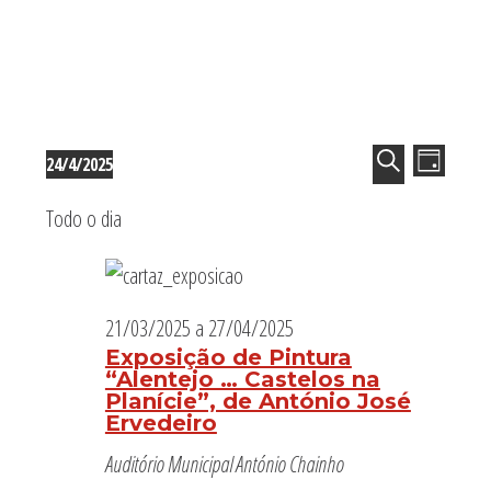
Sidebar
primária
Eventos
Navega
Nave
24/4/2025
DIA
de
de
for
Selecione
PESQUISAR
visua
pesquis
Todo o dia
24/04/2025
de
a
e
Even
visualiz
data.
de
Eventos
21/03/2025
a
27/04/2025
Exposição de Pintura
“Alentejo … Castelos na
Planície”, de António José
Ervedeiro
Auditório Municipal António Chainho