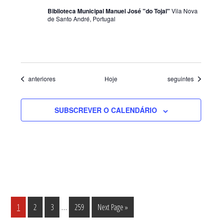
Biblioteca Municipal Manuel José "do Tojal"
Vila Nova
de Santo André, Portugal
Eventos
Eventos
anteriores
Hoje
seguintes
SUBSCREVER O CALENDÁRIO
Interim
…
Página
Página
Página
Página
Go
1
2
3
259
Next Page »
pages
to