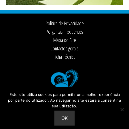
Footer
Política de Privacidade
Perguntas Frequentes
Mapa do Site
Contactos gerais
Ficha Técnica
Este site utiliza cookies para permitir uma melhor experiência
por parte do utilizador. Ao navegar no site estará a consentir a
sua utilização.
© 2026 ·
Câmara Municipal de Santiago do Cacém
Todos os direitos reservados
OK