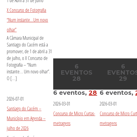
1 de Abril
a
31 de Julho
X Concurso de Fotografia
“Num instante…Um novo
olhar”
A Câmara Municipal de
Santiago do Cacém está a
promover, de 1 de abril a 31
de julho, o X Concurso de
Fotografia – “Num
6
6
instante… Um novo olhar”.
EVENTOS
EVENTO
O […]
28
29
6 eventos,
28
6 eventos,
2026-07-01
2026-03-01
2026-03-01
Santiago do Cacém –
Concurso de Micro Curtas-
Concurso de Micro Curt
Município em Agenda –
metragens
metragens
julho de 2026