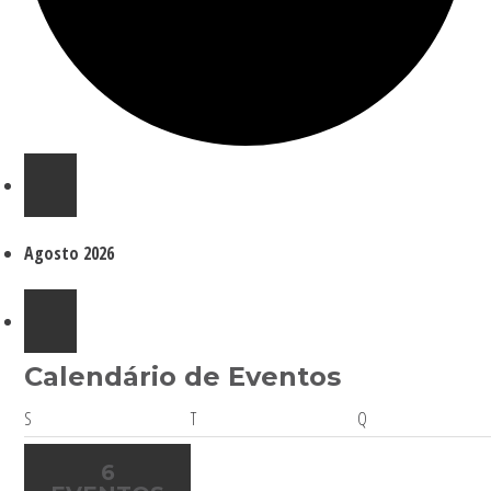
Eventos
Agosto 2026
Calendário de Eventos
Segunda-
Terça-
Quarta-
S
T
Q
feira
feira
feira
6