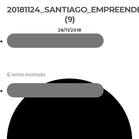
Sidebar
20181124_SANTIAGO_EMPREEND
primária
(9)
28/11/2018
42 eventos encontrados.