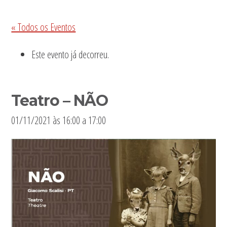
Sidebar
« Todos os Eventos
primária
Este evento já decorreu.
Teatro – NÃO
01/11/2021 às 16:00
a
17:00