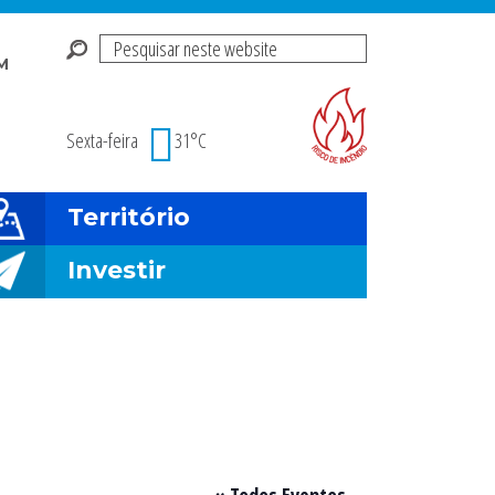
Pesquisar
M
neste
Risco de incendio fl
website
Sexta-feira
31°C
Território
Investir