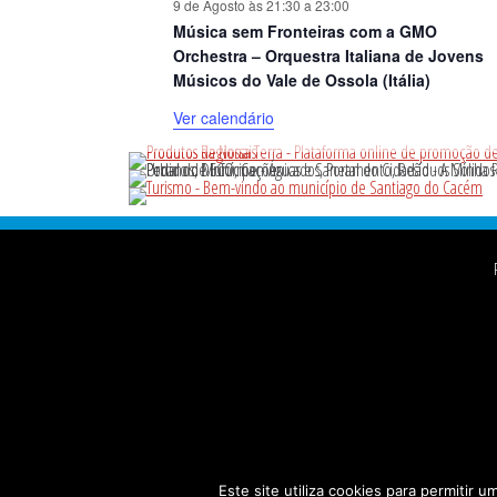
9 de Agosto às 21:30
a
23:00
Música sem Fronteiras com a GMO
Orchestra – Orquestra Italiana de Jovens
Músicos do Vale de Ossola (Itália)
Ver calendário
Footer
Este site utiliza cookies para permitir u