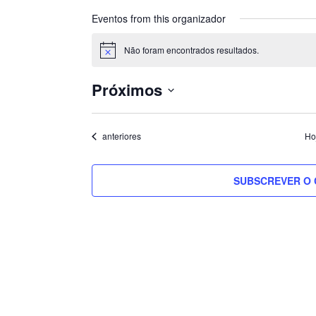
Eventos from this organizador
Não foram encontrados resultados.
Aviso
Próximos
Selecione
a
Eventos
anteriores
Ho
data.
SUBSCREVER O 