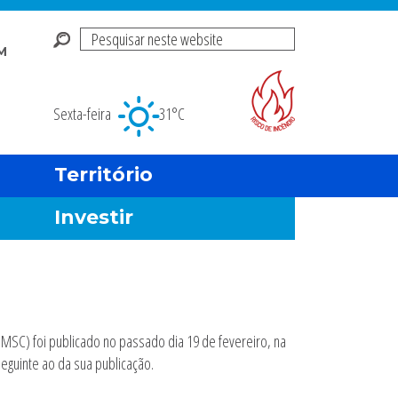
Pesquisar
M
neste
Risco de incendio fl
website
Sexta-feira
31°C
Território
Investir
MSC) foi publicado no passado dia 19 de fevereiro, na
seguinte ao da sua publicação.