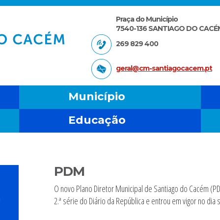
Praça do Município
7540-136 SANTIAGO DO CACÉ
269 829 400
geral@cm-santiagocacem.pt
Município
Educação
PDM
O novo Plano Diretor Municipal de Santiago do Cacém (PD
a
2.ª série do Diário da República e entrou em vigor no dia 